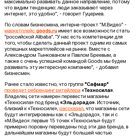
максимально развивать данное направление, потому
что видим тенденцию: люди заказывают через
интернет, это удобно", - говорит Гуцериев.
По словам бизнесмена, интерне-проект "М.Видео" -
маркетплейс
goods.ru
имеет все возможности стать
"российской Alibaba". "У нас есть компетенции для
того, чтобы сделать данный проект одним из самых
успешных маркетплейсов на рынке. Вместе с
Александром Тынкованом и Павлом Бреевым, а
также с очень успешной командой Goods мы будем
развивать эту интересную компанию", - добавил
бизнесмен.
Ранее стало известно, что группа
"Сафмар"
проведет ребрендинг ритейлера
«
Техносила»
.
Владелец сети намерен перевести магазины
«Техносила» под бренд
«Эльдорадо»
. Источник,
близкий к «Техносиле»,
рассказал
, что магазины сети
будут интегрированы как с «Эльдорадо», так и с
«М.Видео»: первые 15 точек «Техносилы» будут
примерно поровну переведены под эти два бренда, в
дальнейшем магазины будут большей частью