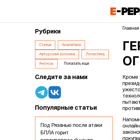
Главная
Рубрики
ГЕ
Статьи
Аналитика
Авторская колонка
Логистика
ОГ
Анонсы
Показать еще
Следите за нами
Кроме 
презид
ужесто
технол
пытают
Популярные статьи
против
Напомн
Под Рязанью после атаки
онлайн
законо
БПЛА горит
покупк