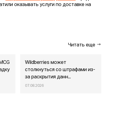
атили оказывать услуги по доставке на
Читать еще
FMCG
Wildberries может
"Газпром-
адку
столкнуться со штрафами из-
совместны
за раскрытия данн...
маркетпл..
07.08.2026
07.08.2026