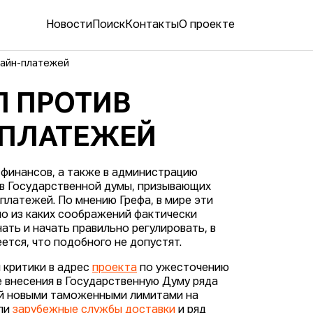
Новости
Поиск
Контакты
О проекте
лайн-платежей
Л ПРОТИВ
-ПЛАТЕЖЕЙ
 финансов, а также в администрацию
ов Государственной думы, призывающих
платежей. По мнению Грефа, в мире эти
сно из каких соображений фактически
ать и начать правильно регулировать, в
ется, что подобного не допустят.
 критики в адрес
проекта
по ужесточению
 внесения в Государственную Думу ряда
ей новыми таможенными лимитами на
али
зарубежные службы доставки
и ряд