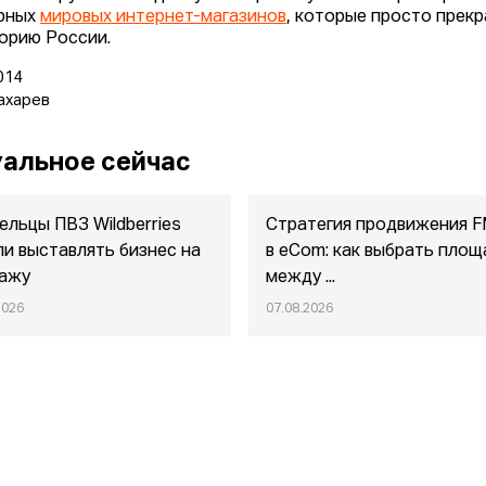
рных
мировых интернет-магазинов
, которые просто прекр
орию России.
014
ахарев
альное сейчас
ельцы ПВЗ Wildberries
Стратегия продвижения 
ли выставлять бизнес на
в eСom: как выбрать площ
ажу
между ...
2026
07.08.2026