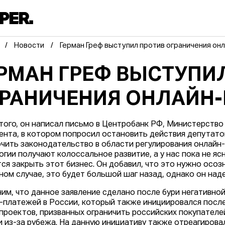
Новости
Герман Греф выступил против ограничения он
РМАН ГРЕФ ВЫСТУПИ
РАНИЧЕНИЯ ОНЛАЙН
того, он написал письмо в Центробанк РФ, Министерство
ента, в котором попросил остановить действия депутат
чить законодательство в области регулирования онлайн-
огии получают колоссальное развитие, а у нас пока не я
ся закрыть этот бизнес. Он добавил, что это нужно осозн
ном случае, это будет большой шаг назад, однако он наде
им, что данное заявление сделано после бури негативной
-платежей в России, который также инициировался после
проектов, призванных ограничить российских покупател
и из-за рубежа. На данную инициативу также отреагиров