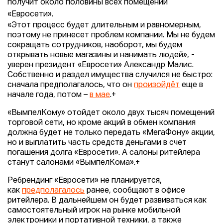
получит около половины всех помещений
«Евросети».
«Этот процесс будет длительным и равномерным,
поэтому не принесет проблем компании. Мы не будем
сокращать сотрудников, наоборот, мы будем
открывать новые магазины и нанимать людей», -
уверен президент «Евросети» Александр Малис.
Собственно и раздел имущества случился не быстро:
сначала предполагалось, что он
произойдёт
еще в
начале года, потом –
в мае
.+
«ВымпелКому» отойдет около двух тысяч помещений
торговой сети, но кроме акций в обмен компания
должна будет не только передать «МегаФону» акции,
но и выплатить часть средств деньгами в счет
погашения долга «Евросети». А салоны ритейлера
станут салонами «ВымпелКома».+
Ребрендинг «Евросети» не планируется,
как
предполагалось
ранее, сообщают в офисе
ритейлера. В дальнейшем он будет развиваться как
самостоятельный игрок на рынке мобильной
электроники и портативной техники, а также