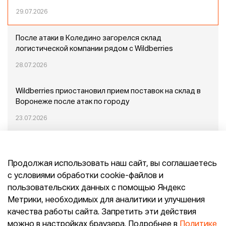
29.07.2026
После атаки в Коледино загорелся склад
логистической компании рядом с Wildberries
28.07.2026
Wildberries приостановил прием поставок на склад в
Воронеже после атак по городу
23.07.2026
Пожар в Домодедово: немного подробностей
Продолжая использовать наш сайт, вы соглашаетесь
20.07.2026
с условиями обработки cookie-файлов и
пользовательских данных с помощью Яндекс
Конец эпохи маркетплейсов: прогнозы сооснователя
Метрики, необходимых для аналитики и улучшения
Mr.Doors Максима Валецкого
качества работы сайта. Запретить эти действия
можно в настройках браузера. Подробнее в
Политике
26.06.2026