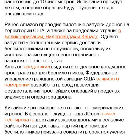
расстояние до 10 километров. Испытания пройдут
летом, а первые образцы будут пущены в ход в
следующем году.
Ранее Amazon проводил пилотные запуски дронов на
территории США, а также за пределами страны:
в
Великобритании, Нидерландах и Канаде
. Однако
запустить полноценный сервис доставки
беспилотниками не получилось, поскольку их
использование существенно ограничено
законом. После того, как
Amazon
предложил
выделить отдельное воздушное
пространство для беспилотников, Федеральное
управление гражданской авиации США
заявило о
намерении
разработать свод правил для
осуществления простейших операций в пределах
видимости оператора дрона.
Китайские ритейлеры не отстают от американских
игроков. В феврале текущего года JD.com
начал
тестировать
доставку заказов дронами в сельские
районы Китая: доставка партий при помощи
беспилотников призвана сократить срок получения