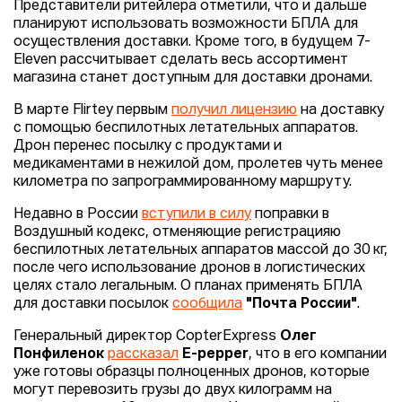
Представители ритейлера отметили, что и дальше
планируют использовать возможности БПЛА для
осуществления доставки. Кроме того, в будущем 7-
Eleven рассчитывает сделать весь ассортимент
магазина станет доступным для доставки дронами.
В марте Flirtey первым
получил лицензию
на доставку
с помощью беспилотных летательных аппаратов.
Дрон перенес посылку с продуктами и
медикаментами в нежилой дом, пролетев чуть менее
километра по запрограммированному маршруту.
Недавно в России
вступили в силу
поправки в
Воздушный кодекс, отменяющие регистрацияю
беспилотных летательных аппаратов массой до 30 кг,
после чего использование дронов в логистических
целях стало легальным. О планах применять БПЛА
для доставки посылок
сообщила
"Почта России"
.
Генеральный директор CopterExpress
Олег
Понфиленок
рассказал
E-pepper
, что в его компании
уже готовы образцы полноценных дронов, которые
могут перевозить грузы до двух килограмм на