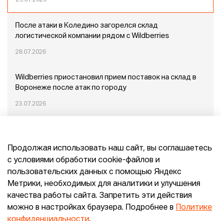
29.07.2026
После атаки в Коледино загорелся склад
логистической компании рядом с Wildberries
28.07.2026
Wildberries приостановил прием поставок на склад в
Воронеже после атак по городу
23.07.2026
Пожар в Домодедово: немного подробностей
Продолжая использовать наш сайт, вы соглашаетесь
20.07.2026
с условиями обработки cookie-файлов и
пользовательских данных с помощью Яндекс
Конец эпохи маркетплейсов: прогнозы сооснователя
Метрики, необходимых для аналитики и улучшения
Mr.Doors Максима Валецкого
качества работы сайта. Запретить эти действия
можно в настройках браузера. Подробнее в
Политике
26.06.2026
конфиденциальности
.