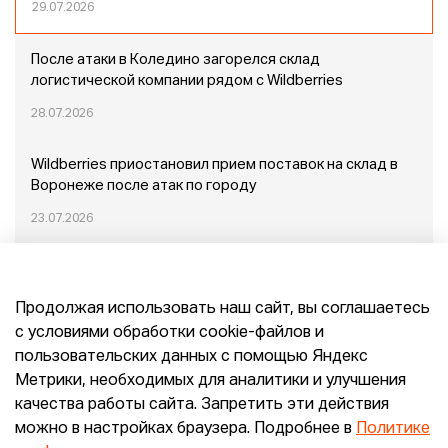
29.07.2026
После атаки в Коледино загорелся склад
логистической компании рядом с Wildberries
28.07.2026
Wildberries приостановил прием поставок на склад в
Воронеже после атак по городу
23.07.2026
Пожар в Домодедово: немного подробностей
Продолжая использовать наш сайт, вы соглашаетесь
20.07.2026
с условиями обработки cookie-файлов и
пользовательских данных с помощью Яндекс
Конец эпохи маркетплейсов: прогнозы сооснователя
Метрики, необходимых для аналитики и улучшения
Mr.Doors Максима Валецкого
качества работы сайта. Запретить эти действия
можно в настройках браузера. Подробнее в
Политике
26.06.2026