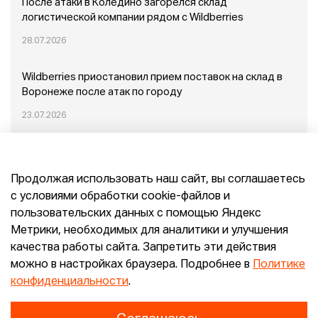
После атаки в Коледино загорелся склад
логистической компании рядом с Wildberries
28.07.2026
Wildberries приостановил прием поставок на склад в
Воронеже после атак по городу
23.07.2026
Пожар в Домодедово: немного подробностей
Продолжая использовать наш сайт, вы соглашаетесь
20.07.2026
с условиями обработки cookie-файлов и
пользовательских данных с помощью Яндекс
Конец эпохи маркетплейсов: прогнозы сооснователя
Метрики, необходимых для аналитики и улучшения
Mr.Doors Максима Валецкого
качества работы сайта. Запретить эти действия
можно в настройках браузера. Подробнее в
Политике
26.06.2026
конфиденциальности
.