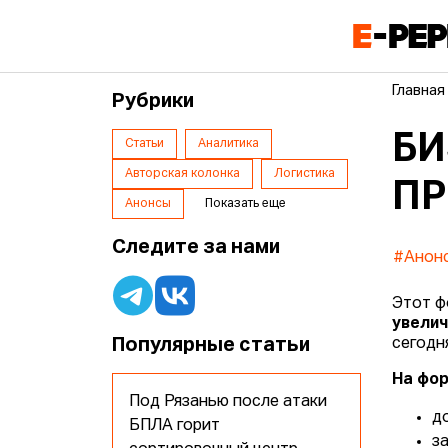
Главная
Рубрики
БИ
Статьи
Аналитика
Авторская колонка
Логистика
П
Анонсы
Показать еще
Следите за нами
#Анон
Этот ф
увели
Популярные статьи
сегодн
На фор
Под Рязанью после атаки
д
БПЛА горит
з