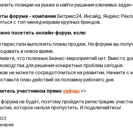
силить позиции на рынке и найти решения ключевых зада
рты форума - компании
Битрикс24, Инсайд, Яндекс Рек
иться с топ-менеджерами крупных брендов.
жно посетить онлайн-форум, если:
ы перестали выполнять планы продаж. На форуме вы получи
родавать в новое время.
умаете, что полезных бизнес-мероприятий нет. Вместо до
уководства для решения конкретных проблем сегодня.
икак не можете сосредоточиться на развитии. Начните с 
оставьте план действий за половину рабочего дня.
витесь участником прямо
сейчас
>>
 форума не будет, поэтому пройдите регистрацию участни
бытие, которое нельзя пропустить. И подключайтесь!
023
ахарев