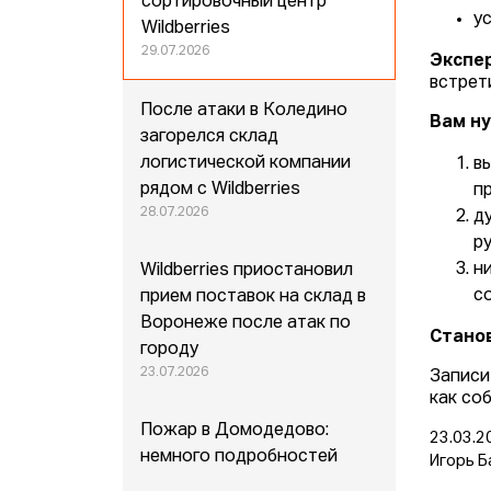
сортировочный центр
у
Wildberries
29.07.2026
Экспе
встрет
После атаки в Коледино
Вам ну
загорелся склад
логистической компании
в
рядом с Wildberries
п
28.07.2026
д
р
н
Wildberries приостановил
с
прием поставок на склад в
Воронеже после атак по
Стано
городу
23.07.2026
Записи
как со
Пожар в Домодедово:
23.03.2
немного подробностей
Игорь Б