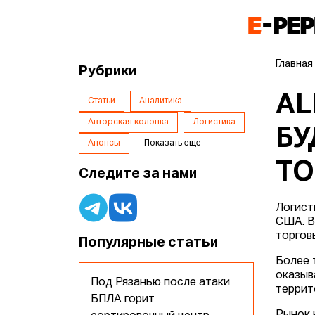
Главная
Рубрики
AL
Статьи
Аналитика
Авторская колонка
Логистика
БУ
Анонсы
Показать еще
ТО
Следите за нами
Логист
США. В
торгов
Популярные статьи
Более 
оказыв
Под Рязанью после атаки
террит
БПЛА горит