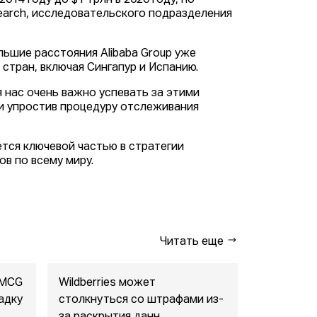
014 году до $1 трлн в 2020 году, по
search, исследовательского подразделения
ьшие расстояния Alibaba Group уже
тран, включая Сингапур и Испанию.
я нас очень важно успевать за этими
 и упростив процедуру отслеживания
тся ключевой частью в стратегии
ов по всему миру.
Читать еще
FMCG
Wildberries может
"Газпром-
адку
столкнуться со штрафами из-
совместны