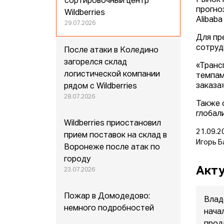
Рынок 
сортировочный центр
прогно
Wildberries
Alibaba
29.07.2026
Для пр
сотруд
После атаки в Коледино
загорелся склад
«Транс
логистической компании
темпам
заказа
рядом с Wildberries
28.07.2026
Также 
глобал
Wildberries приостановил
21.09.2
прием поставок на склад в
Игорь Б
Воронеже после атак по
городу
Акту
23.07.2026
Пожар в Домодедово:
Влад
немного подробностей
нача