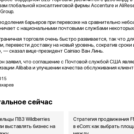
кросс-бордерной B2B торговли увеличится с $230 млрд. в 2
зам глобальной консалтинговой фирмы Accenture и AliRe
 Group.
еодоления барьеров при перевозке на сравнительно небол
ничает с национальными почтовыми службами некоторых с
граничная торговля очень быстро развивается, так что дл
и, перевести доставку на новый уровень, сократив сроки
», — сказал вице-президент Cainiao Ван Линь.
он заявил, что соглашение с Почтовой службой США являе
изации Alibaba и улучшении качества обслуживания клиент
015
ахарев
альное сейчас
ельцы ПВЗ Wildberries
Стратегия продвижения 
ли выставлять бизнес на
в eСom: как выбрать площ