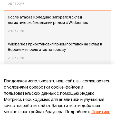
29.07.2026
После атаки в Коледино загорелся склад
логистической компании рядом с Wildberries
28.07.2026
Wildberries приостановил прием поставок на склад в
Воронеже после атак по городу
23.07.2026
Пожар в Домодедово: немного подробностей
Продолжая использовать наш сайт, вы соглашаетесь
20.07.2026
с условиями обработки cookie-файлов и
пользовательских данных с помощью Яндекс
Конец эпохи маркетплейсов: прогнозы сооснователя
Метрики, необходимых для аналитики и улучшения
Mr.Doors Максима Валецкого
качества работы сайта. Запретить эти действия
можно в настройках браузера. Подробнее в
Политике
26.06.2026