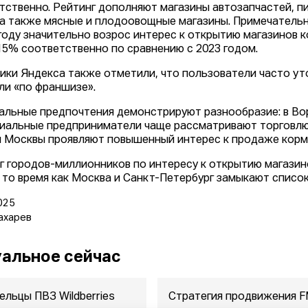
тственно. Рейтинг дополняют магазины автозапчастей, пи
 а также мясные и плодоовощные магазины. Примечательно
 году значительно возрос интерес к открытию магазинов 
15% соответственно по сравнению с 2023 годом.
ики Яндекса также отметили, что пользователи часто ут
или «по франшизе».
альные предпочтения демонстрируют разнообразие: в В
иальные предприниматели чаще рассматривают торговлю 
 Москвы проявляют повышенный интерес к продаже корм
г городов-миллионников по интересу к открытию магазин
в то время как Москва и Санкт-Петербург замыкают список
025
ахарев
альное сейчас
ельцы ПВЗ Wildberries
Стратегия продвижения 