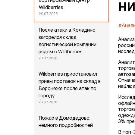
сортировочный центр
НИ
Wildberries
29.07.2026
#Анал
После атаки в Коледино
загорелся склад
Анализ
логистической компании
россий
исслед
рядом с Wildberries
28.07.2026
Аналит
торгов
Wildberries приостановил
автоза
Отмеча
прием поставок на склад в
наблюд
Воронеже после атак по
городу
Исслед
23.07.2026
офлайн
торгов
одежды
Пожар в Домодедово:
3% пре
немного подробностей
В топ-