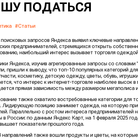
ШУ ПОДАТЬСЯ
итика
#Статьи
 поисковых запросов Яндекса выявил ключевые направле
ских предпринимателей, стремящихся открыть собственн
ованию, наибольший интерес вызывает торговля одеждой,
ики Яндекса, изучив агрегированные запросы со словами
ли, пришли к выводу, что топ-10 популярных категорий д
пчасти, косметику, детскую одежду, цветы, обувь, игрушки
ется, что интерес к интернет-торговле наиболее высок в
ается прямая зависимость между размером мегаполиса и
ование также охватило востребованные категории для то
. Лидирующую позицию занимает одежда, на которую прих
лей. Параллельно с ростом интереса предпринимателей н
 в России: по данным Яндекс Карт, на 1 февраля 2025 года
вышает показатели прошлого года.
3 направлений также вошли продукты и цветы, на которые