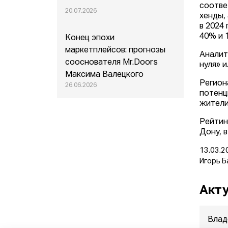
соотве
20.07.2026
хенды,
в 2024
40% и 
Конец эпохи
маркетплейсов: прогнозы
Аналит
сооснователя Mr.Doors
нуля» 
Максима Валецкого
Регион
26.06.2026
потенц
жители
Рейтин
Дону, 
13.03.2
Игорь Б
Акту
Влад