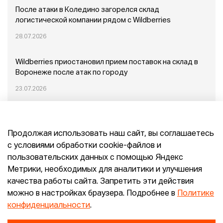
После атаки в Коледино загорелся склад
логистической компании рядом с Wildberries
28.07.2026
Wildberries приостановил прием поставок на склад в
Воронеже после атак по городу
23.07.2026
Пожар в Домодедово: немного подробностей
Продолжая использовать наш сайт, вы соглашаетесь
20.07.2026
с условиями обработки cookie-файлов и
пользовательских данных с помощью Яндекс
Конец эпохи маркетплейсов: прогнозы сооснователя
Метрики, необходимых для аналитики и улучшения
Mr.Doors Максима Валецкого
качества работы сайта. Запретить эти действия
можно в настройках браузера. Подробнее в
Политике
26.06.2026
конфиденциальности
.