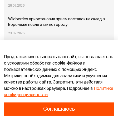
28.07.2026
Wildberries приостановил прием поставок на склад в
Воронеже после атак по городу
23.07.2026
Пожар в Домодедово: немного подробностей
Продолжая использовать наш сайт, вы соглашаетесь
20.07.2026
с условиями обработки cookie-файлов и
пользовательских данных с помощью Яндекс
Конец эпохи маркетплейсов: прогнозы сооснователя
Метрики, необходимых для аналитики и улучшения
Mr.Doors Максима Валецкого
качества работы сайта. Запретить эти действия
можно в настройках браузера. Подробнее в
Политике
26.06.2026
конфиденциальности
.
Соглашаюсь
Конфиденциальность
Согласие
E-pepper.ru © 2026