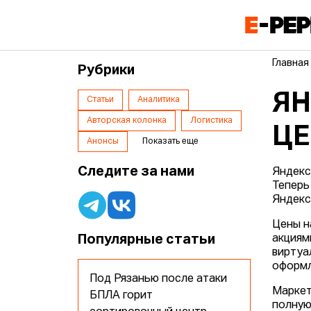
Главная
Рубрики
ЯН
Статьи
Аналитика
Авторская колонка
Логистика
ЦЕ
Анонсы
Показать еще
Следите за нами
Яндекс
Теперь
Яндекс
Цены н
Популярные статьи
акциям
виртуа
оформл
Под Рязанью после атаки
Маркет
БПЛА горит
полную