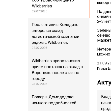
сортировочный центр
выгодн
Wildberries
По дан
29.07.2026
онлайн
2–3 ин
После атаки в Коледино
Зелёны
загорелся склад
сейчас
логистической компании
Маркет
рядом с Wildberries
28.07.2026
Интере
можно 
Wildberries приостановил
21.09.2
прием поставок на склад в
Игорь Б
Воронеже после атак по
городу
Акту
23.07.2026
Влад
Пожар в Домодедово:
нача
немного подробностей
прод