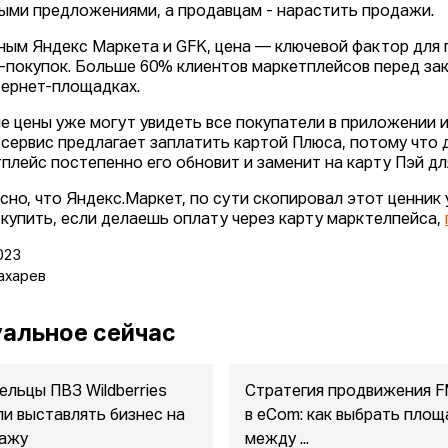
ыми предложениями, а продавцам - нарастить продажи.
ным Яндекс Маркета и GFK, цена — ключевой фактор для 
-покупок. Больше 60% клиентов маркетплейсов перед за
тернет-площадках.
е цены уже могут увидеть все покупатели в приложении и
 сервис предлагает заплатить картой Плюса, потому что 
плейс постепенно его обновит и заменит на карту Пэй дл
сно, что Яндекс.Маркет, по сути скопировал этот ценник у
купить, если делаешь оплату через карту марктелпейса,
023
ахарев
альное сейчас
ельцы ПВЗ Wildberries
Стратегия продвижения 
ли выставлять бизнес на
в eСom: как выбрать площ
ажу
между ...