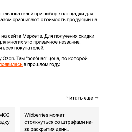
пользователей при выборе площадки для
казом сравнивают стоимость продукции на
 на сайте Маркета. Для получения скидки
для многих это привычное название.
я всех покупателей.
 Ozon. Там "зелёная" цена, по которой
появилась
в прошлом году.
Читать еще
FMCG
Wildberries может
"Газпром-
адку
столкнуться со штрафами из-
совместны
за раскрытия данн...
маркетпл..