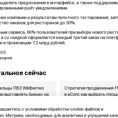
выделять предложения в интерфейсе, а также поддержив
ированными push-уведомлениями.
нке компании и результатам пилотного тестирования, за
ство заказов для ресторанов до 30%.
ным сервиса, 66% пользователей при выборе нового рес
, а со скидкой оформляется каждый третий заказ на плат
ки и промоакции 7,2 млрд рублей.
026
ахарев
альное сейчас
ельцы ПВЗ Wildberries
Стратегия продвижения 
ли выставлять бизнес на
в eСom: как выбрать площ
ажу
между ...
2026
07.08.2026
лашаетесь с условиями обработки cookie-файлов и
с Метрики, необходимых для аналитики и улучшения кач