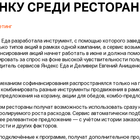
НКУ СРЕДИ РЕСТОРА
етинг
 Еда разработала инструмент, с помощью которого заве
ько типов акций в рамках одной кампании, а сервис возьм
нсирования акций начнет работать в июне и должна пом
ировать за спрос на фоне высокой чувствительности поль
дитель сервисов Яндекс Еда и Деливери Евгений Анищенк
механизм софинансирования распространялся только на 
 комбинировать разные инструменты продвижения в рамка
 предложения на корзину, акции для обедов, комбо‑пред
ом рестораны получат возможность использовать сразу н
ролируемого роста расходов. Сервис автоматически подб
ее релевантное предложение — с учётом истории заказов
ости и других факторов.
 подключённые к программе, получат дополнительное пр