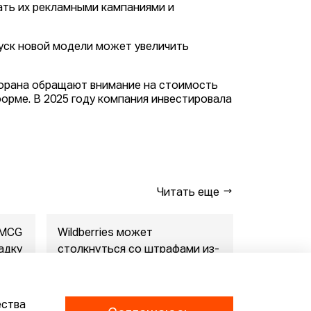
ать их рекламными кампаниями и
пуск новой модели может увеличить
торана обращают внимание на стоимость
форме. В 2025 году компания инвестировала
Читать еще
FMCG
Wildberries может
"Газпром-
адку
столкнуться со штрафами из-
совместны
за раскрытия данн...
маркетпл..
07.08.2026
07.08.2026
ества