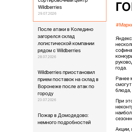
сортировочный центр
ГО
Wildberries
29.07.2026
#Марк
После атаки в Коледино
загорелся склад
Яндекс
логистической компании
нескол
софина
рядом с Wildberries
конкур
28.07.2026
руково
года.
Wildberries приостановил
Ранее 
прием поставок на склад в
смогут
Воронеже после атак по
блюда,
городу
23.07.2026
При эт
неконт
наибол
Пожар в Домодедово:
сезонн
немного подробностей
Акции,