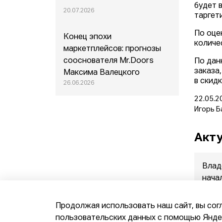
будет 
20.07.2026
таргет
По оце
Конец эпохи
количе
маркетплейсов: прогнозы
сооснователя Mr.Doors
По дан
заказа
Максима Валецкого
в скид
26.06.2026
22.05.2
Игорь Б
Акту
Влад
нача
прод
07.08.
Продолжая использовать наш сайт, вы сог
пользовательских данных с помощью Яндек