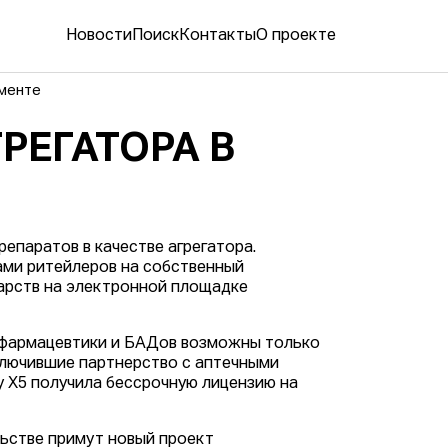
Новости
Поиск
Контакты
О проекте
гменте
РЕГАТОРА В
епаратов в качестве агрегатора.
ами ритейлеров на собственный
карств на электронной площадке
афармацевтики и БАДов возможны только
ключившие партнерство с аптечными
у X5 получила бессрочную лицензию на
льстве примут новый проект