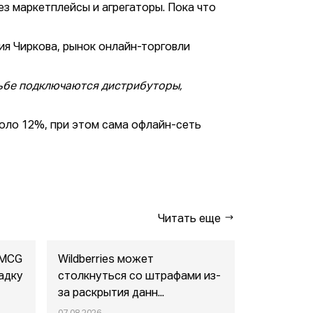
з маркетплейсы и агрегаторы. Пока что
ия Чиркова, рынок онлайн-торговли
орьбе подключаются дистрибуторы,
коло 12%, при этом сама офлайн-сеть
Читать еще
FMCG
Wildberries может
"Газпром-
адку
столкнуться со штрафами из-
совместны
за раскрытия данн...
маркетпл..