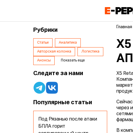
Главная
Рубрики
X5
Статьи
Аналитика
Авторская колонка
Логистика
АП
Анонсы
Показать еще
Следите за нами
X5 Reta
Компан
маркет
продук
Популярные статьи
Сейчас
через 
сетями
Под Рязанью после атаки
фармац
БПЛА горит
В комп