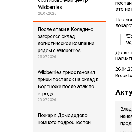
сортировочный центр
постан
Wildberries
это не
29.07.2026
По сло
лекарс
После атаки в Коледино
"Е
загорелся склад
ма
логистической компании
рядом с Wildberries
Доля о
28.07.2026
насчит
26.04.2
Wildberries приостановил
Игорь Б
прием поставок на склад в
Воронеже после атак по
Акту
городу
23.07.2026
Влад
Пожар в Домодедово:
нача
немного подробностей
прод