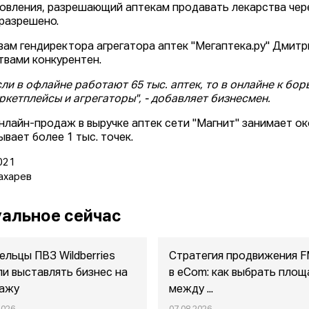
овления, разрешающий аптекам продавать лекарства чере
 разрешено.
вам гендиректора агрегатора аптек "Мегаптека.ру" Дмитр
твами конкурентен.
сли в офлайне работают 65 тыс. аптек, то в онлайне к б
ркетплейсы и агрегаторы", - добавляет бизнесмен.
нлайн-продаж в выручке аптек сети "Магнит" занимает о
ывает более 1 тыс. точек.
021
ахарев
альное сейчас
ельцы ПВЗ Wildberries
Стратегия продвижения 
ли выставлять бизнес на
в eСom: как выбрать площ
ажу
между ...