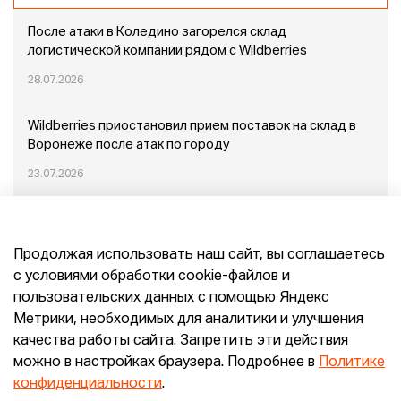
После атаки в Коледино загорелся склад
логистической компании рядом с Wildberries
28.07.2026
Wildberries приостановил прием поставок на склад в
Воронеже после атак по городу
23.07.2026
Пожар в Домодедово: немного подробностей
Продолжая использовать наш сайт, вы соглашаетесь
20.07.2026
с условиями обработки cookie-файлов и
пользовательских данных с помощью Яндекс
Конец эпохи маркетплейсов: прогнозы сооснователя
Метрики, необходимых для аналитики и улучшения
Mr.Doors Максима Валецкого
качества работы сайта. Запретить эти действия
можно в настройках браузера. Подробнее в
Политике
26.06.2026
конфиденциальности
.