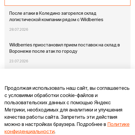
После атаки в Коледино загорелся склад
логистической компании рядом с Wildberries
28.07.2026
Wildberries приостановил прием поставок на склад в
Воронеже после атак по городу
23.07.2026
Пожар в Домодедово: немного подробностей
Продолжая использовать наш сайт, вы соглашаетесь
20.07.2026
с условиями обработки cookie-файлов и
пользовательских данных с помощью Яндекс
Конец эпохи маркетплейсов: прогнозы сооснователя
Метрики, необходимых для аналитики и улучшения
Mr.Doors Максима Валецкого
качества работы сайта. Запретить эти действия
можно в настройках браузера. Подробнее в
Политике
26.06.2026
конфиденциальности
.