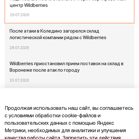
центр Wildberries
29.07.2026
После атаки в Коледино загорелся склад
логистической компании рядом с Wildberries
28.07.2026
Wildberries приостановил прием поставок на склад в
Воронеже после атак по городу
23.07.2026
Пожар в Домодедово: немного подробностей
Продолжая использовать наш сайт, вы соглашаетесь
20.07.2026
с условиями обработки cookie-файлов и
пользовательских данных с помощью Яндекс
Конец эпохи маркетплейсов: прогнозы сооснователя
Метрики, необходимых для аналитики и улучшения
Mr.Doors Максима Валецкого
качества работы сайта. Запретить эти действия