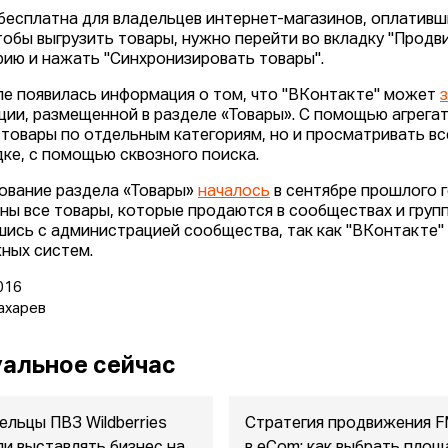
 бесплатна для владельцев интернет-магазинов, оплативши
чтобы выгрузить товары, нужно перейти во вкладку "Продв
рию и нажать "Синхронизировать товары".
ле появилась информация о том, что "ВКонтакте" может
ции, размещенной в разделе «Товары». С помощью агрега
 товары по отдельным категориям, но и просматривать в
ке, с помощью сквозного поиска.
ование раздела «Товары»
началось
в сентябре прошлого г
ны все товары, которые продаются в сообществах и груп
шись с администрацией сообщества, так как "ВКонтакте" е
ных систем.
016
ахарев
альное сейчас
ельцы ПВЗ Wildberries
Стратегия продвижения 