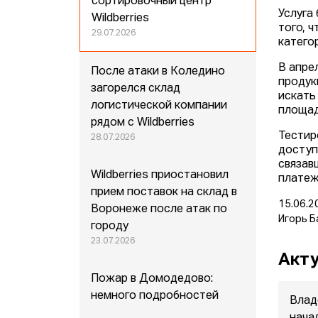
сортировочный центр
Услуга
Wildberries
того, 
29.07.2026
катего
В апре
После атаки в Коледино
продук
загорелся склад
искать
логистической компании
площад
рядом с Wildberries
Тестир
28.07.2026
доступ
связав
Wildberries приостановил
платеж
прием поставок на склад в
15.06.2
Воронеже после атак по
Игорь Б
городу
23.07.2026
Акту
Пожар в Домодедово:
немного подробностей
Влад