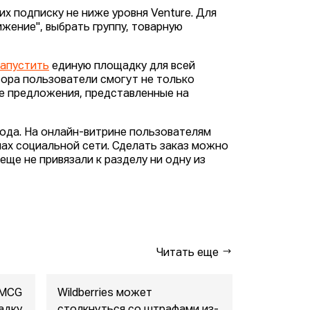
х подписку не ниже уровня Venture. Для
ижение", выбрать группу, товарную
запустить
единую площадку для всей
тора пользователи смогут не только
се предложения, представленные на
ода. На онлайн-витрине пользователям
пах социальной сети. Сделать заказ можно
ще не привязали к разделу ни одну из
Читать еще
FMCG
Wildberries может
"Газпром-