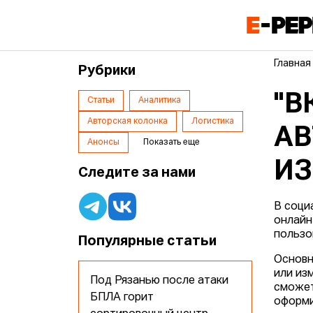
Главная
Рубрики
"В
Статьи
Аналитика
Авторская колонка
Логистика
АВ
Анонсы
Показать еще
ИЗ
Следите за нами
В соци
онлайн
пользо
Популярные статьи
Основн
или из
Под Рязанью после атаки
сможет
БПЛА горит
оформи