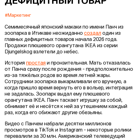
ДЕФИЦИТНЫЙ ТОВАР
#Маркетинг
Семимесячный японский макаки по имени Панч из
зоопарка в Итикаве неожиданно
создал
один из
главных дефицитных товаров начала 2026 года.
Продажи плюшевого орангутана IKEA из серии
Djungelskog взлетели до небес.
История
простая
и пронзительная. Мать отказалась
от Панча сразу после рождения - предположительно
из-за тяжёлых родов во время летней жары.
Сотрудники зоопарка выкармливали его вручную, а
когда пришло время вернуть его в вольер, интеграция
не задалась. Зоопарк выдал ему плюшевого
орангутана IKEA. Панч таскает игрушку за собой,
обнимает её и несётся к ней за утешением каждый
раз, когда его обижают другие обезьяны.
Видео с Панчем набрали десятки миллионов
просмотров в TikTok и Instagram - некоторые ролики
перевалили за 30 млн. Американский телеведущий