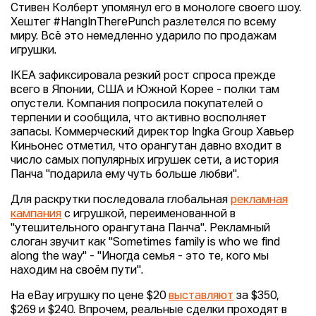
Стивен Колберт упомянул его в монологе своего шоу.
Хештег #HangInTherePunch разлетелся по всему
миру. Всё это немедленно ударило по продажам
игрушки.
IKEA зафиксировала резкий рост спроса прежде
всего в Японии, США и Южной Корее - полки там
опустели. Компания попросила покупателей о
терпении и сообщила, что активно восполняет
запасы. Коммерческий директор Ingka Group Хавьер
Киньонес отметил, что орангутан давно входит в
число самых популярных игрушек сети, а история
Панча "подарила ему чуть больше любви".
Для раскрутки последовала глобальная
рекламная
кампания
с игрушкой, переименованной в
"утешительного орангутана Панча". Рекламный
слоган звучит как "Sometimes family is who we find
along the way" - "Иногда семья - это те, кого мы
находим на своём пути".
На eBay игрушку по цене $20
выставляют
за $350,
$269 и $240. Впрочем, реальные сделки проходят в