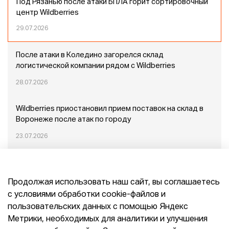
Под Рязанью после атаки БПЛА горит сортировочный
центр Wildberries
29.07.2026
После атаки в Коледино загорелся склад
логистической компании рядом с Wildberries
28.07.2026
Wildberries приостановил прием поставок на склад в
Воронеже после атак по городу
23.07.2026
Пожар в Домодедово: немного подробностей
Продолжая использовать наш сайт, вы соглашаетесь
20.07.2026
с условиями обработки cookie-файлов и
пользовательских данных с помощью Яндекс
Конец эпохи маркетплейсов: прогнозы сооснователя
Метрики, необходимых для аналитики и улучшения
Mr.Doors Максима Валецкого