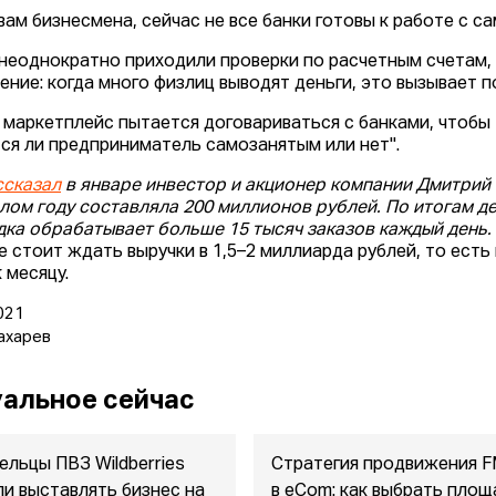
вам бизнесмена, сейчас не все банки готовы к работе с с
 неоднократно приходили проверки по расчетным счетам, 
ение: когда много физлиц выводят деньги, это вызывает п
 маркетплейс пытается договариваться с банками, чтобы 
тся ли предприниматель самозанятым или нет".
ссказал
в январе инвестор и акционер компании Дмитрий
лом году составляла 200 миллионов рублей. По итогам д
ка обрабатывает больше 15 тысяч заказов каждый день.
е стоит ждать выручки в 1,5–2 миллиарда рублей, то ест
 месяцу.
021
ахарев
альное сейчас
ельцы ПВЗ Wildberries
Стратегия продвижения 
ли выставлять бизнес на
в eСom: как выбрать площ