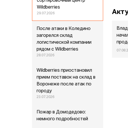
сортировочный центр
Wildberries
Акту
29.07.2026
Влад
После атаки в Коледино
нача
загорелся склад
прод
логистической компании
рядом с Wildberries
07.08.
28.07.2026
Wildberries приостановил
прием поставок на склад в
Воронеже после атак по
городу
23.07.2026
Пожар в Домодедово:
немного подробностей