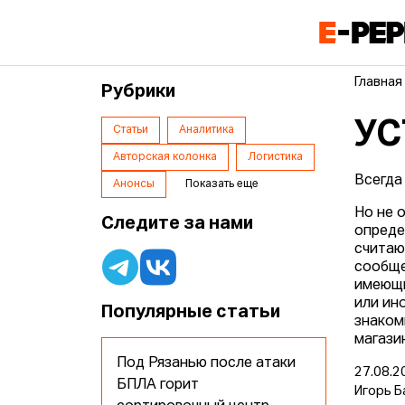
Главная
Рубрики
УС
Статьи
Аналитика
Авторская колонка
Логистика
Всегда
Анонсы
Показать еще
Но не 
Следите за нами
опреде
считаю
сообще
имеющи
или ин
Популярные статьи
знаком
магази
Под Рязанью после атаки
27.08.2
БПЛА горит
Игорь Б