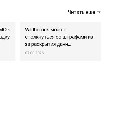
Читать еще
FMCG
Wildberries может
"Газпром-
адку
столкнуться со штрафами из-
совместны
за раскрытия данн...
маркетпл..
07.08.2026
07.08.2026