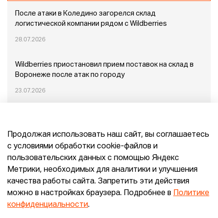
После атаки в Коледино загорелся склад
логистической компании рядом с Wildberries
28.07.2026
Wildberries приостановил прием поставок на склад в
Воронеже после атак по городу
23.07.2026
Пожар в Домодедово: немного подробностей
Продолжая использовать наш сайт, вы соглашаетесь
20.07.2026
с условиями обработки cookie-файлов и
пользовательских данных с помощью Яндекс
Конец эпохи маркетплейсов: прогнозы сооснователя
Метрики, необходимых для аналитики и улучшения
Mr.Doors Максима Валецкого
качества работы сайта. Запретить эти действия
можно в настройках браузера. Подробнее в
Политике
26.06.2026
конфиденциальности
.