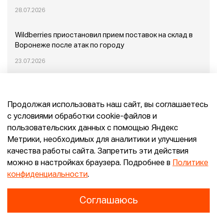
28.07.2026
Wildberries приостановил прием поставок на склад в
Воронеже после атак по городу
23.07.2026
Пожар в Домодедово: немного подробностей
Продолжая использовать наш сайт, вы соглашаетесь
20.07.2026
с условиями обработки cookie-файлов и
пользовательских данных с помощью Яндекс
Конец эпохи маркетплейсов: прогнозы сооснователя
Метрики, необходимых для аналитики и улучшения
Mr.Doors Максима Валецкого
качества работы сайта. Запретить эти действия
можно в настройках браузера. Подробнее в
Политике
26.06.2026
конфиденциальности
.
Соглашаюсь
Конфиденциальность
Согласие
E-pepper.ru © 2026