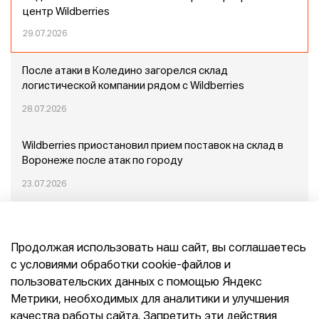
центр Wildberries
29.07.2026
После атаки в Коледино загорелся склад
логистической компании рядом с Wildberries
28.07.2026
Wildberries приостановил прием поставок на склад в
Воронеже после атак по городу
23.07.2026
Пожар в Домодедово: немного подробностей
Продолжая использовать наш сайт, вы соглашаетесь
20.07.2026
с условиями обработки cookie-файлов и
пользовательских данных с помощью Яндекс
Конец эпохи маркетплейсов: прогнозы сооснователя
Метрики, необходимых для аналитики и улучшения
Mr.Doors Максима Валецкого
качества работы сайта. Запретить эти действия