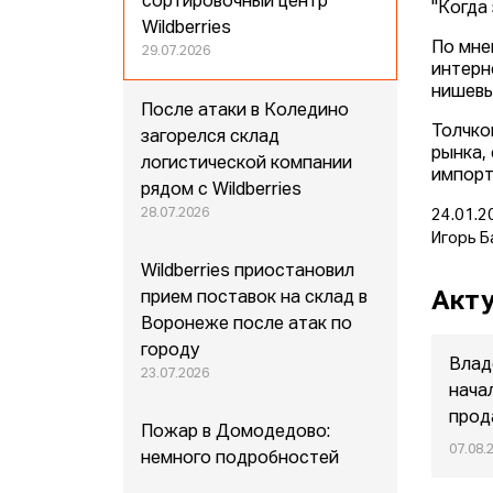
сортировочный центр
"Когда 
Wildberries
По мне
29.07.2026
интерн
нишевы
После атаки в Коледино
Толчко
загорелся склад
рынка,
логистической компании
импорт
рядом с Wildberries
28.07.2026
24.01.2
Игорь Б
Wildberries приостановил
Акту
прием поставок на склад в
Воронеже после атак по
городу
Влад
23.07.2026
нача
прод
Пожар в Домодедово:
07.08.
немного подробностей