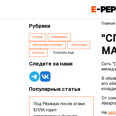
Главная
Рубрики
"С
Статьи
Аналитика
Авторская колонка
Логистика
МА
Анонсы
Показать еще
Следите за нами
Сеть "
менедж
В объя
его об
Популярные статьи
коорди
От сои
Aliexpr
Под Рязанью после атаки
БПЛА горит
На
зап