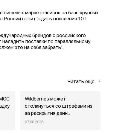
е нишевых маркетплейсов на базе крупных
 в России стоит ждать появления 100
еждународных брендов с российского
т наладить поставки по параллельному
лжен это на себя забрать".
Читать еще
FMCG
Wildberries может
"Газпром-
адку
столкнуться со штрафами из-
совместны
за раскрытия данн...
маркетпл..
07.08.2026
07.08.2026