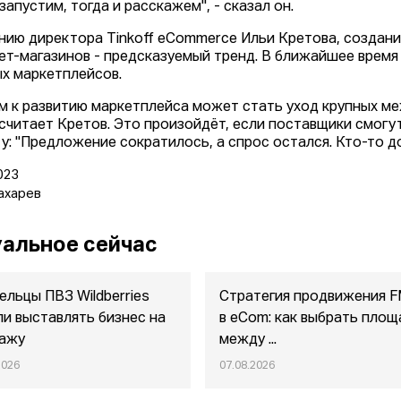
запустим, тогда и расскажем", - сказал он.
нию директора Tinkoff eCommerce Ильи Кретова, создани
ет-магазинов - предсказуемый тренд. В ближайшее время
х маркетплейсов.
м к развитию маркетплейса может стать уход крупных м
 считает Кретов. Это произойдёт, если поставщики смогу
у: "Предложение сократилось, а спрос остался. Кто-то до
023
ахарев
альное сейчас
ельцы ПВЗ Wildberries
Стратегия продвижения 
ли выставлять бизнес на
в eСom: как выбрать площ
ажу
между ...
2026
07.08.2026