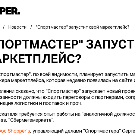
Новости
"Спортмастер" запустит свой маркетплейс?
ПОРТМАСТЕР" ЗАПУСТ
РКЕТПЛЕЙС?
Спортмастер", по всей видимости, планирует запустить м
ера маркетплейса, которая недавно появилась на сайте 
влении сказано, что "Спортмастер" запускает новый проек
язанности должны входить переговоры с партнерами, соп
нация логистики и поставок и проч.
скателя требуется опыт работы на "аналогичной должности
ess, "Сбермегамаркете".
рос Shopper's
, управляющий делами "Спортмастера" Серге