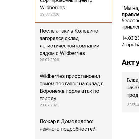
сортировочный центр
Wildberries
"Мы на
правле
29.07.2026
безотв
привле
После атаки в Коледино
загорелся склад
14.03.2
Игорь Б
логистической компании
рядом с Wildberries
28.07.2026
Акту
Wildberries приостановил
Влад
прием поставок на склад в
нача
Воронеже после атак по
прод
городу
07.08.
23.07.2026
Пожар в Домодедово:
немного подробностей