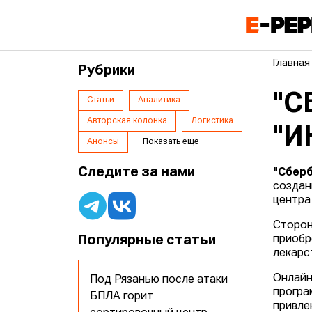
Главная
Рубрики
"С
Статьи
Аналитика
Авторская колонка
Логистика
"И
Анонсы
Показать еще
Следите за нами
"Сбер
создан
центра
Сторон
Популярные статьи
приобр
лекарс
Онлайн
Под Рязанью после атаки
програ
БПЛА горит
привле