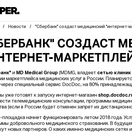
Новости
"Сбербанк" создаст медицинский "интернет-м
БЕРБАНК" СОЗДАСТ 
НТЕРНЕТ-МАРКЕТПЛЕ
банк"
и
MD Medical Group
(MDMG, владеет
сетью клиник
ии маркетплейса медицинских услуг в России. Планируетс
 через специальный сервис DocDoc, на 80% принадлежащи
ы уже готовят к запуску интернет-магазин
shop.docdoc.r
ести телемедицинские консультации, программы медицинс
тва (если в России будет отменен запрет их дистанционн
-площадка начнет функционировать летом 2018 года. Услу
ммы добровольного медицинского страхования. В будуще
кут новых партнеров. О каких именно медицинских сетях и