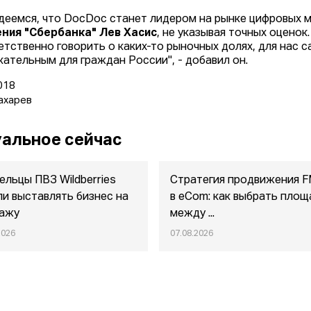
деемся, что DocDoc станет лидером на рынке цифровых м
ния "Сбербанка" Лев Хасис
, не указывая точных оценок
етственно говорить о каких-то рыночных долях, для нас с
кательным для граждан России", - добавил он.
018
ахарев
альное сейчас
ельцы ПВЗ Wildberries
Стратегия продвижения 
ли выставлять бизнес на
в eСom: как выбрать площ
ажу
между ...
2026
07.08.2026