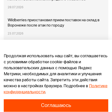
28.07.2026
Wildberries приостановил прием поставок на склад в
Воронеже после атак по городу
23.07.2026
Пожар в Домодедово: немного подробностей
Продолжая использовать наш сайт, вы соглашаетесь
20.07.2026
с условиями обработки cookie-файлов и
пользовательских данных с помощью Яндекс
Конец эпохи маркетплейсов: прогнозы сооснователя
Метрики, необходимых для аналитики и улучшения
Mr.Doors Максима Валецкого
качества работы сайта. Запретить эти действия
можно в настройках браузера. Подробнее в
Политике
26.06.2026
конфиденциальности
.
Соглашаюсь
Конфиденциальность
Согласие