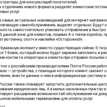
страторы для консультаций посетителей.
в отделениях нового формата разделят клиентские потоки
овых услуг.
з самых актуальных нововведений для интернет-магазинов
лагающую самообслуживание, выделят отдельно. Будут как
ность самостоятельно упаковать отправление в быстро
 В данной зоне для клиентов, помимо 4-х типов коробок,
атую пленку, скотч и наклейки «Осторожно!».
 бумажную волокиту: вместо существующих сейчас 5-ти р
ся 1 бланк, который можно будет заранее заполнить и ра
емя контакта оператора и клиента при отправке посылки 
тно с российскими производителями Почта России работ
ала — устройства, с помощью которого клиент сможет с
ление, внести данные о нем в информационную систему и 
России также планирует запустить дополнительные цент
ивания юридических лиц. А в малых населенных пунктах и
тируют расширение возможностей обслуживания на дому
ьонов мобильными терминалами для оплаты услуг.