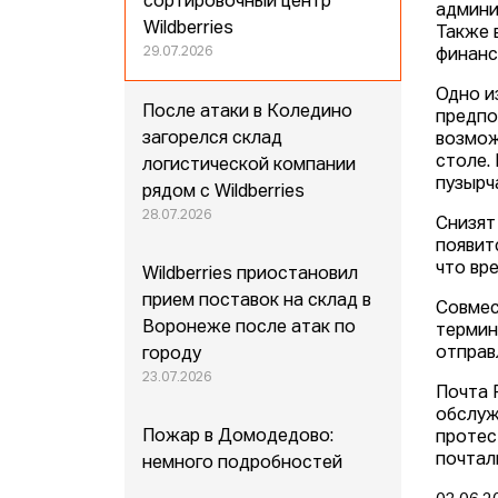
сортировочный центр
админи
Wildberries
Также 
29.07.2026
финанс
Одно и
После атаки в Коледино
предпо
загорелся склад
возмож
столе.
логистической компании
пузырч
рядом с Wildberries
28.07.2026
Снизят
появит
что вр
Wildberries приостановил
прием поставок на склад в
Совмес
Воронеже после атак по
термин
отправ
городу
23.07.2026
Почта 
обслуж
Пожар в Домодедово:
протес
почтал
немного подробностей