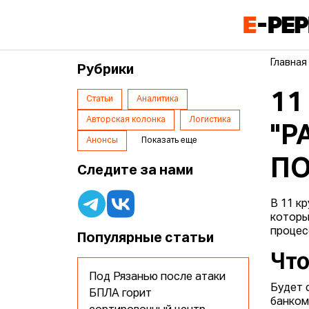
Главная
Рубрики
11
Статьи
Аналитика
Авторская колонка
Логистика
"Р
Анонсы
Показать еще
ПО
Следите за нами
В 11 к
которы
процес
Популярные статьи
Что
Под Рязанью после атаки
Будет 
БПЛА горит
банком