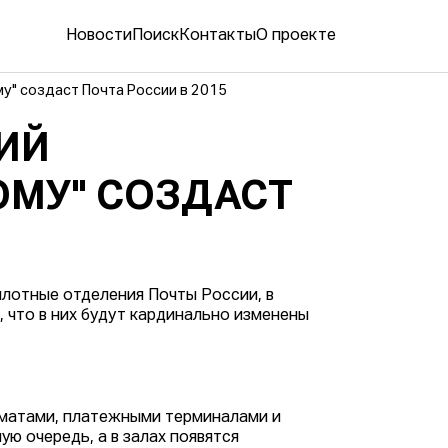
Новости
Поиск
Контакты
О проекте
у" создаст Почта России в 2015
ИЙ
ОМУ" СОЗДАСТ
илотные отделения Почты России, в
я
, что в них будут кардинально изменены
оматами, платежными терминалами и
ю очередь, а в залах появятся