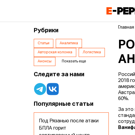
Главная
Рубрики
РО
Статьи
Аналитика
Авторская колонка
Логистика
АН
Анонсы
Показать еще
Следите за нами
Россий
2018 г
америк
Австра
60%.
Популярные статьи
За это
станда
Под Рязанью после атаки
сотруд
Ваниф
БПЛА горит