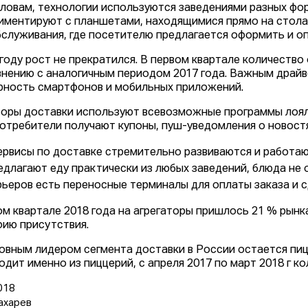
словам, технологии используются заведениями разных фо
иментируют с планшетами, находящимися прямо на столах
служивания, где посетителю предлагается оформить и оп
 году рост не прекратился. В первом квартале количество
внению с аналогичным периодом 2017 года. Важным драйв
рность смартфонов и мобильных приложений.
оры доставки используют всевозможные программы лоял
потребители получают купоны, пуш-уведомления о новостя
ервисы по доставке стремительно развиваются и работаю
едлагают еду практически из любых заведений, блюда не 
рьеров есть переносные терминалы для оплаты заказа и сд
ом квартале 2018 года на агрегаторы пришлось 21 % рынк
фию присутствия.
овным лидером сегмента доставки в России остается пиц
одит именно из пиццерий, с апреля 2017 по март 2018 г к
018
ахарев