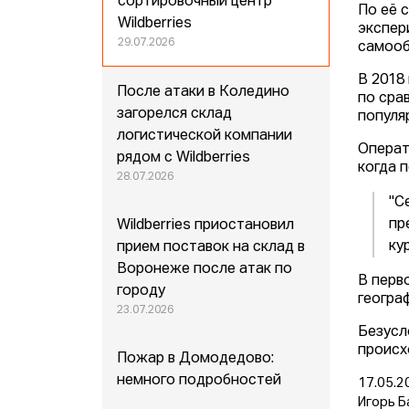
сортировочный центр
По её 
Wildberries
экспер
29.07.2026
самооб
В 2018
После атаки в Коледино
по сра
загорелся склад
популя
логистической компании
Операт
рядом с Wildberries
когда 
28.07.2026
"С
пр
Wildberries приостановил
ку
прием поставок на склад в
Воронеже после атак по
В перв
городу
геогра
23.07.2026
Безусл
происх
Пожар в Домодедово:
немного подробностей
17.05.2
Игорь Б