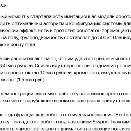
ода.
ный момент у стартапа есть имитационная модель робот
лить оптимальный алгоритм и конфигурацию системы для 
ический эффект. Есть и прототип робота: он перемещает
 на полу, грузоподъемность составляет до 500 кг. Плани
же к концу года.
ании рассчитывают на то, что им удастся привлечь инвес
150 млн рублей. Сейчас идут переговоры с одним из росс
и в проект около 10 млн рублей, кроме того, им удалось в
лково" (1,5 млн руб.).
 демонстрации системы в работе у заказчиков просто не 
не из чего - зарубежные игроки на наш рынок придут неско
ле года французская робототехническая компания "Exotec
отку - складского робота под названием Skypod. Главны
ность самостоятельно подниматься на верхние полки ск