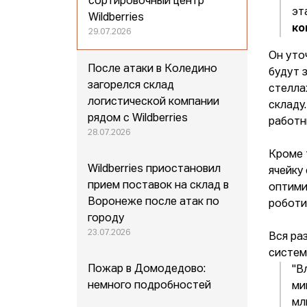
сортировочный центр
эт
Wildberries
ко
29.07.2026
Он уто
После атаки в Коледино
будут 
загорелся склад
стелла
логистической компании
складу
рядом с Wildberries
работн
28.07.2026
Кроме 
Wildberries приостановил
ячейку
прием поставок на склад в
оптими
Воронеже после атак по
роботи
городу
23.07.2026
Вся ра
систем
Пожар в Домодедово:
"В
немного подробностей
ми
мл