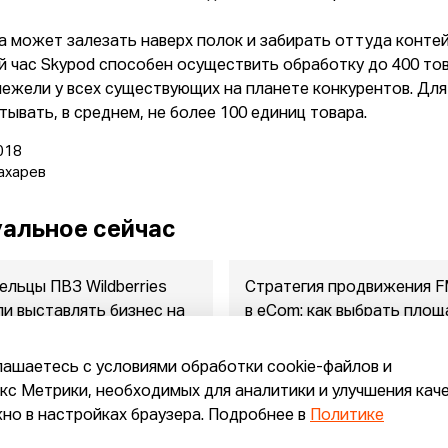
 может залезать наверх полок и забирать оттуда контейн
й час Skypod способен осуществить обработку до 400 тов
нежели у всех существующих на планете конкурентов. Для
тывать, в среднем, не более 100 единиц товара.
018
ахарев
альное сейчас
ельцы ПВЗ Wildberries
Стратегия продвижения 
ли выставлять бизнес на
в eСom: как выбрать площ
ажу
между ...
2026
07.08.2026
лашаетесь с условиями обработки cookie-файлов и
с Метрики, необходимых для аналитики и улучшения кач
но в настройках браузера. Подробнее в
Политике