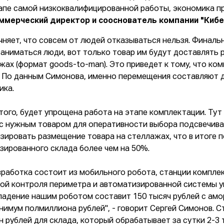
апе самой низкоквалифицированной работы, экономика пр
ммерческий директор и сооснователь компании "Киб
чняет, что совсем от людей отказываться нельзя. Финал
заниматься люди, вот только товар им будут доставлять
жах (формат goods-to-man). Это приведет к тому, что ко
. По данным Симонова, именно перемещения составляют 
ика.
того, будет упрощена работа на этапе комплектации. Тут и
 с нужным товаром для оперативности выбора подсвечива
зировать размещение товара на стеллажах, что в итоге 
зированного склада более чем на 50%.
зработка состоит из мобильного робота, станции комплек
ой контроля периметра и автоматизированной системы уп
ладение нашим роботом составит 150 тысяч рублей с амо
нимум полмиллиона рублей", - говорит Сергей Симонов. 
н рублей для склада, который обрабатывает за сутки 2-3 т