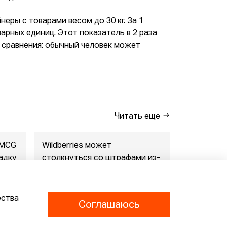
еры с товарами весом до 30 кг. За 1
арных единиц. Этот показатель в 2 раза
 сравнения: обычный человек может
Читать еще
FMCG
Wildberries может
"Газпром-
адку
столкнуться со штрафами из-
совместны
за раскрытия данн...
маркетпл..
07.08.2026
07.08.2026
ества
Соглашаюсь