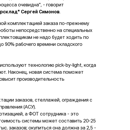
оцесса очевидна", - говорит
ерсклад" Сергей Симонов
.
ьной комплектацией заказа по-прежнему
 роботы непосредственно на специальных
мплектовщикам не надо будет ходить по
до 90% рабочего времени складского
спользуют технологию pick-by-light, когда
ют. Наконец, новая система поможет
повысит производительность
тации заказов, стеллажей, ограждения с
равления (АСУ).
ртизацией, а ФОТ сотрудника - это
Стоимость системы может составить 20-25
ыс. заказов; окупиться она должна за 2,5 -