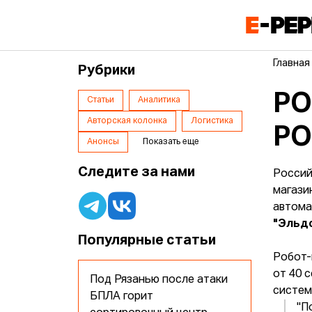
Главная
Рубрики
РО
Статьи
Аналитика
Авторская колонка
Логистика
Р
Анонсы
Показать еще
Следите за нами
Россий
магази
автома
"Эльд
Популярные статьи
Робот-
от 40 
Под Рязанью после атаки
систем
БПЛА горит
"П