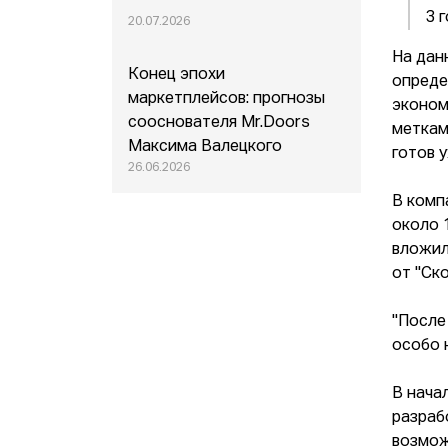
3 г
20.07.2026
На дан
Конец эпохи
опреде
маркетплейсов: прогнозы
эконом
сооснователя Mr.Doors
меткам
Максима Валецкого
готов у
26.06.2026
В комп
около 
вложил
от "Ско
"После
особо 
В нача
разраб
возмож