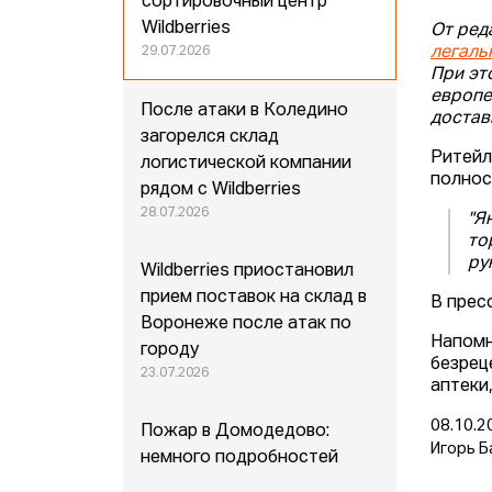
сортировочный центр
Wildberries
От ред
легаль
29.07.2026
При эт
европе
После атаки в Коледино
достав
загорелся склад
Ритейл
логистической компании
полнос
рядом с Wildberries
28.07.2026
"Я
то
ру
Wildberries приостановил
прием поставок на склад в
В прес
Воронеже после атак по
Напомн
городу
безрец
23.07.2026
аптеки
08.10.2
Пожар в Домодедово:
Игорь Б
немного подробностей