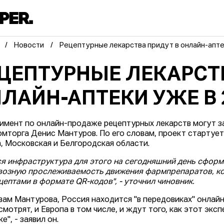
Новости
Рецептурные лекарства придут в онлайн-апте
ЦЕПТУРНЫЕ ЛЕКАРСТ
ЛАЙН-АПТЕКИ УЖЕ В 
имент по онлайн-продаже рецептурных лекарств могут зап
мторга Денис Мантуров. По его словам, проект стартует 
, Московская и Белгородская области.
ся инфраструктура для этого на сегодняшний день сформ
возную прослеживаемость движения фармпрепаратов, к
цептами в формате QR-кодов", - уточнил чиновник.
вам Мантурова, Россия находится "в передовиках" онлай
 смотрят, и Европа в том числе, и ждут того, как этот эк
е", - заявил он.