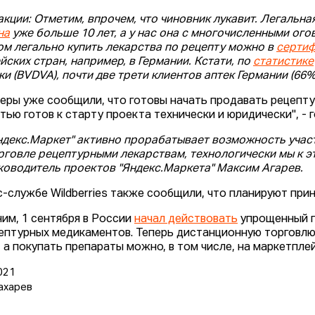
акции: Отметим, впрочем, что чиновник лукавит. Легальн
на
уже больше 10 лет, а у нас она с многочисленными ог
ом легально купить лекарства по рецепту можно в
сертиф
йских стран, например, в Германии. Кстати, по
статистике
ки (BVDVA), почти две трети клиентов аптек Германии (66
еры уже сообщили, что готовы начать продавать рецепту
тью готов к старту проекта технически и юридически", - 
ндекс.Маркет" активно прорабатывает возможность учас
рговле рецептурными лекарствам, технологически мы к эт
ководитель проектов "Яндекс.Маркета" Максим Агарев.
с-службе Wildberries также сообщили, что планируют прин
им, 1 сентября в России
начал действовать
упрощенный п
ептурных медикаментов. Теперь дистанционную торговлю
, а покупать препараты можно, в том числе, на маркетплей
021
ахарев