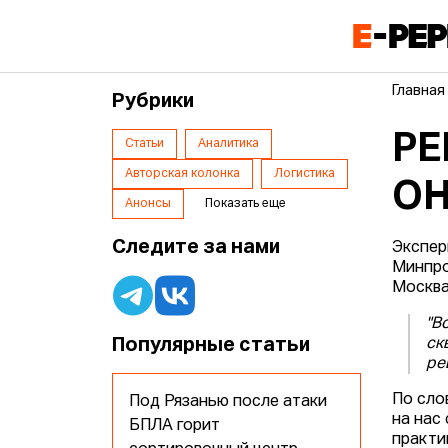
Главная
Рубрики
РЕ
Статьи
Аналитика
Авторская колонка
Логистика
ОН
Анонсы
Показать еще
Следите за нами
Экспер
Минпро
Москва
"В
Популярные статьи
ск
ре
По сло
Под Рязанью после атаки
на нас
БПЛА горит
практик