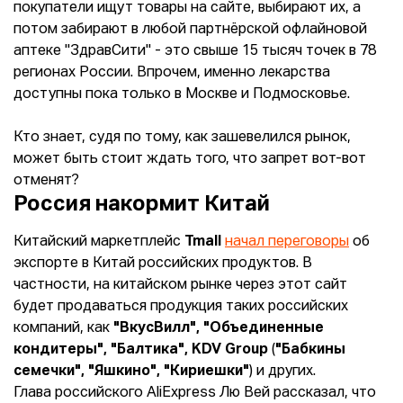
покупатели ищут товары на сайте, выбирают их, а
потом забирают в любой партнёрской офлайновой
аптеке "ЗдравСити" - это свыше 15 тысяч точек в 78
регионах России. Впрочем, именно лекарства
доступны пока только в Москве и Подмосковье.
Кто знает, судя по тому, как зашевелился рынок,
может быть стоит ждать того, что запрет вот-вот
отменят?
Россия накормит Китай
Китайский маркетплейс
Tmall
начал переговоры
об
экспорте в Китай российских продуктов. В
частности, на китайском рынке через этот сайт
будет продаваться продукция таких российских
компаний, как
"ВкусВилл", "Объединенные
кондитеры", "Балтика", KDV Group
(
"Бабкины
семечки", "Яшкино", "Кириешки"
) и других.
Глава российского AliExpress Лю Вей рассказал, что