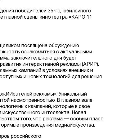
и.
дения победителей 35-го, юбилейного
е главной сцены кинотеатра «КАРО 11
 целиком посвящена обсуждению
можность ознакомиться с актуальными
амма заключительного дня будет
развития интерактивной рекламы (АРИР).
ламных кампаний в условиях внешних и
оступных и новых технологий для решения
пожИИрателей рекламы». Уникальный
той насмотренностью. В главном зале
ологичных кампаний, которые в свое
 искусственного интеллекта. Новая
ьством того, что реклама — особый пласт
вторимые произведения медиаискусства.
еров российского