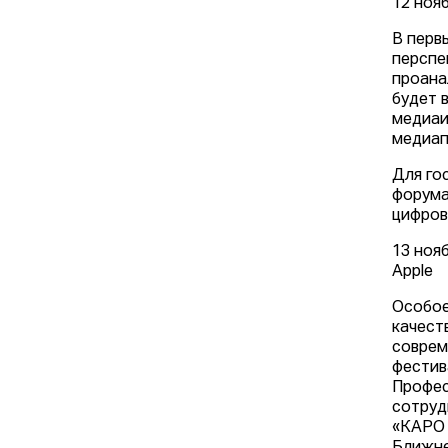
12 ноя
В перв
перспе
проана
будет 
медиаи
медиап
Для го
форума
цифров
13 ноя
Apple
Особое
качест
соврем
фести
Профес
сотруд
«КАРО 