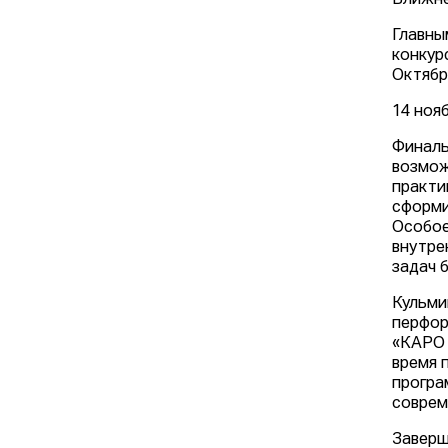
Ближне
Главны
конкур
Октябр
14 нояб
Финаль
возмож
практи
сформи
Особое
внутре
задач 
Кульми
перфор
«КАРО 
время 
програ
соврем
Заверш