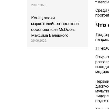
– каки
20.07.2026
Среди 
програ
Конец эпохи
маркетплейсов: прогнозы
Что 
сооснователя Mr.Doors
Традиц
Максима Валецкого
направ
26.06.2026
11 ноя
Открыт
разгов
выходя
медиак
Первый
дискус
мульти
лидерс
подгот