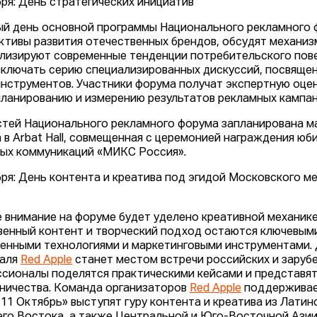
бря: День стратегических инициатив
ый день основной программы Национального рекламного
ктивы развития отечественных брендов, обсудят механиз
лизируют современные тенденции потребительского пове
включать серию специализированных дискуссий, посвяще
нструментов. Участники форума получат экспертную оце
ланированию и измерению результатов рекламных кампан
стей Национального рекламного форума запланирована м
 в Arbat Hall, совмещенная с церемонией награждения юб
ых коммуникаций «МИКС Россия».
бря: День контента и креатива под эгидой Московского 
 внимание на форуме будет уделено креативной механике
венный контент и творческий подход остаются ключевыми
енными технологиями и маркетинговыми инструментами. 
валя
Red Apple
станет местом встречи российских и заруб
сионалы поделятся практическими кейсами и представят
ничества. Команда организаторов
Red Apple
поддерживает
11 Октябрь» выступят гуру контента и креатива из Латин