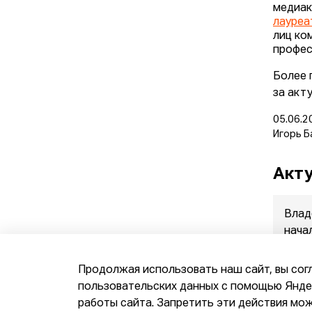
медиак
лауреа
лиц ко
профес
Более 
за акт
05.06.2
Игорь Б
Акту
Влад
нача
прод
07.08.
Продолжая использовать наш сайт, вы сог
пользовательских данных с помощью Яндек
работы сайта. Запретить эти действия мож