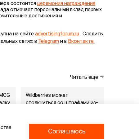
чера состоится
церемония награждения
града отмечает персональный вклад первых
лючительные достижения и
тупна на сайте
advertisingforum.ru
. Следить
альных сетях: в
Telegram
и в
Вконтакте.
Читать еще
FMCG
Wildberries может
"Газпром-
адку
столкнуться со штрафами из-
совместны
за раскрытия данн...
маркетпл..
07.08.2026
07.08.2026
ества
Соглашаюсь