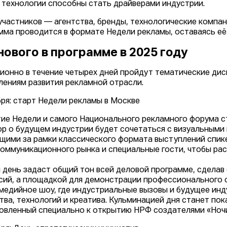
е технологии способны стать драйверами индустрии.
участников — агентства, бренды, технологические компан
мма проводится в формате Недели рекламы, оставаясь е
нового в программе в 2025 году
ионно в течение четырех дней пройдут тематические дис
лениям развития рекламной отрасли.
бря: старт Недели рекламы в Москве
ие Недели и самого Национального рекламного форума с
ор о будущем индустрии будет сочетаться с визуальным
щими за рамки классического формата выступлений спике
оммуникационного рынка и специальные гости, чтобы рас
 день задаст общий тон всей деловой программе, сделав
сий, а площадкой для демонстрации профессионального о
медийное шоу, где индустриальные вызовы и будущее инд
тва, технологий и креатива. Кульминацией дня станет пок
овленный специально к открытию НРФ создателями «Ноч