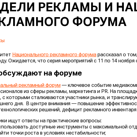
ДЕЛИ РЕКЛАМЫ И Н
КЛАМНОГО ФОРУМА
сы
митет
Национального рекламного форума
рассказал о том
оду. Ожидается, что серия мероприятий с 11 по 14 ноября
 обсуждают на форуме
альный рекламный форум
— ключевое событие медиаком
сионалов из сферы рекламы, маркетинга и PR. На площа
, с которыми сталкиваются участники рынка, и транслир
шнего дня. В центре внимания — повышение эффективнос
технологических решений, дефицит рекламного инвентаря 
ики ищут ответы на практические вопросы:
использовать доступные инструменты с максимальной отд
найти точки роста в условиях нестабильности;