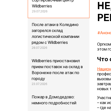
сортировочный центр
НЕ
Wildberries
29.07.2026
РЕ
После атаки в Коледино
загорелся склад
#Анон
логистической компании
рядом с Wildberries
Оргко
28.07.2026
этом г
Что
Wildberries приостановил
прием поставок на склад в
Национ
Воронеже после атак по
профес
городу
вызовы
завтра
23.07.2026
новых 
Пожар в Домодедово:
Участн
– как 
немного подробностей
– где 