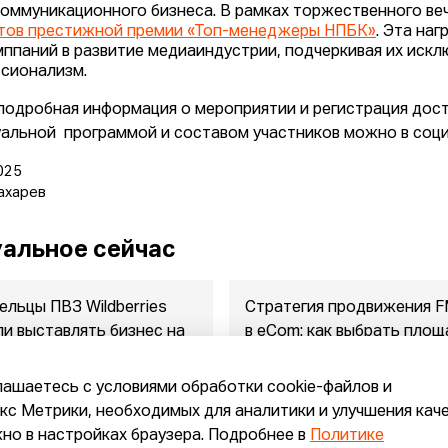
оммуникационного бизнеса. В рамках торжественного ве
тов престижной премии «Топ-менеджеры НПБК»
. Эта на
мппаний в развитие медиаиндустрии, подчеркивая их иск
сионализм.
подробная информация о мероприятии и регистрация дос
уальной программой и составом участников можно в соци
025
ахарев
альное сейчас
ельцы ПВЗ Wildberries
Стратегия продвижения 
ли выставлять бизнес на
в eСom: как выбрать площ
ажу
между ...
2026
07.08.2026
лашаетесь с условиями обработки cookie-файлов и
с Метрики, необходимых для аналитики и улучшения кач
но в настройках браузера. Подробнее в
Политике