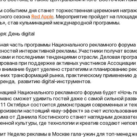
го Востока, а также Центральной и Юго-Восточной Ази
м событием дня станет торжественная церемония награж
сного сезона
Red Apple
. Мероприятие пройдет на площадк
ь», став кульминацией международной программы.
ря: День digital
ная часть программы Национального рекламного форума
ностей интерактивной рекламы. Участники получат воз
ками и последними тенденциями отрасли. Деловая прогр
рована при поддержке активных участников Ассоциации 
 внимание будет уделено стратегиям и планированию рек
нних трансформаций рынка, практическому применению д
бренда, развитию digital-инструментов.
нацией Национального рекламного форума будет «Ночь 
манс сможет удивить гостей даже с самой сильной разви
11 Октябрь» состоится демонстрация современных и техн
произвели настоящий «вау-эффект» за счет использования
мма от Даниила Костинского станет наглядным доказател
енной культуры, где технологии и креатив создают непо
ит Неделю рекламы в Москве гала-ужин для топ-менедж