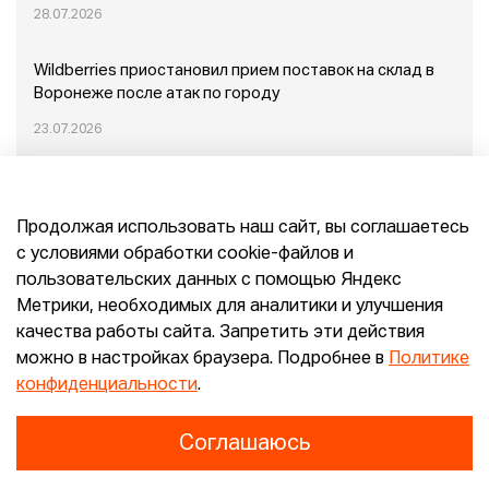
28.07.2026
Wildberries приостановил прием поставок на склад в
Воронеже после атак по городу
23.07.2026
Пожар в Домодедово: немного подробностей
Продолжая использовать наш сайт, вы соглашаетесь
20.07.2026
с условиями обработки cookie-файлов и
пользовательских данных с помощью Яндекс
Конец эпохи маркетплейсов: прогнозы сооснователя
Метрики, необходимых для аналитики и улучшения
Mr.Doors Максима Валецкого
качества работы сайта. Запретить эти действия
можно в настройках браузера. Подробнее в
Политике
26.06.2026
конфиденциальности
.
Соглашаюсь
Конфиденциальность
Согласие
E-pepper.ru © 2026