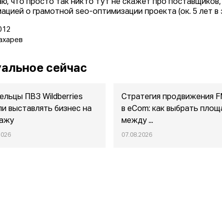
ю, что просто так никто тут не скажет про поставщиков,
ацией о грамотной seo-оптимизации проекта (ок. 5 лет в 
012
ахарев
альное сейчас
ельцы ПВЗ Wildberries
Стратегия продвижения 
ли выставлять бизнес на
в eСom: как выбрать площ
ажу
между ...
2026
07.08.2026