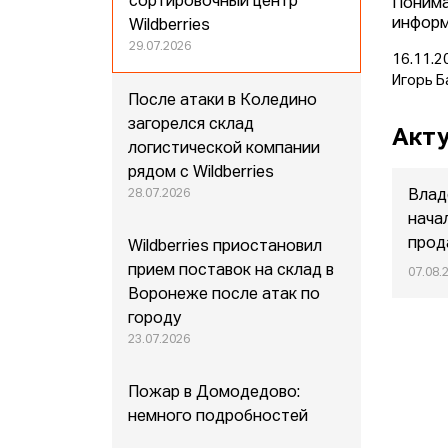
сортировочный центр
Понима
информ
Wildberries
29.07.2026
16.11.2
Игорь Б
После атаки в Коледино
загорелся склад
Акту
логистической компании
рядом с Wildberries
28.07.2026
Влад
нача
прод
Wildberries приостановил
прием поставок на склад в
07.08.
Воронеже после атак по
городу
23.07.2026
Пожар в Домодедово:
немного подробностей