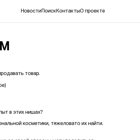
Новости
Поиск
Контакты
О проекте
АМ
продавать товар.
ое)
пыт в этих нишах?
нальной косметики, тяжеловато их найти.