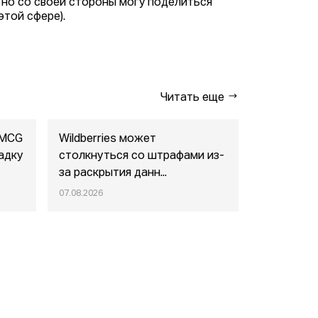
 но со своей стороны могу поделиться
этой сфере).
Читать еще
FMCG
Wildberries может
"Газпром-
адку
столкнуться со штрафами из-
совместны
за раскрытия данн...
маркетпл..
07.08.2026
07.08.2026