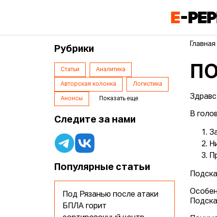
Главная
Рубрики
П
Статьи
Аналитика
Авторская колонка
Логистика
Здравс
Анонсы
Показать еще
В голо
Следите за нами
З
Н
Пр
Популярные статьи
Подска
Особен
Под Рязанью после атаки
Подск
БПЛА горит