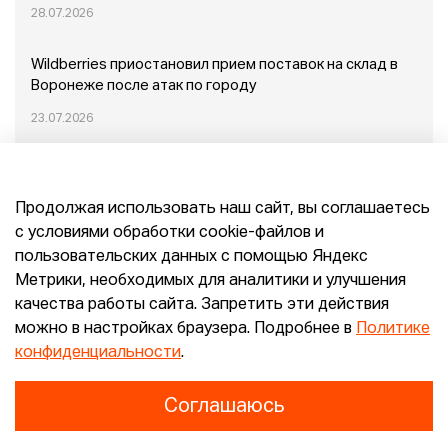
28.07.2026
Wildberries приостановил прием поставок на склад в
Воронеже после атак по городу
23.07.2026
Пожар в Домодедово: немного подробностей
Продолжая использовать наш сайт, вы соглашаетесь
20.07.2026
с условиями обработки cookie-файлов и
пользовательских данных с помощью Яндекс
Конец эпохи маркетплейсов: прогнозы сооснователя
Метрики, необходимых для аналитики и улучшения
Mr.Doors Максима Валецкого
качества работы сайта. Запретить эти действия
можно в настройках браузера. Подробнее в
Политике
26.06.2026
конфиденциальности
.
Соглашаюсь
Конфиденциальность
Согласие
E-pepper.ru © 2026