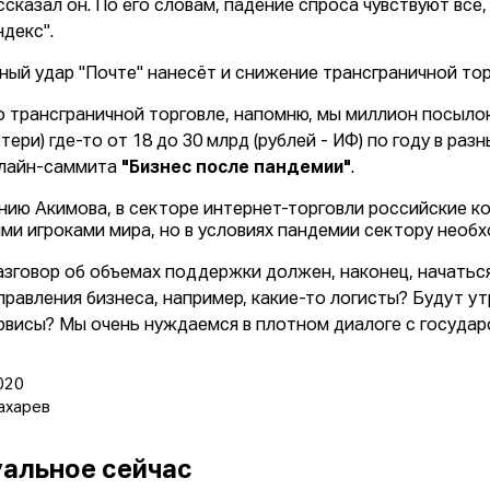
ссказал он. По его словам, падение спроса чувствуют все, в
ндекс".
ный удар "Почте" нанесёт и снижение трансграничной тор
о трансграничной торговле, напомню, мы миллион посылок
отери) где-то от 18 до 30 млрд (рублей - ИФ) по году в раз
лайн-саммита
"Бизнес после пандемии"
.
нию Акимова, в секторе интернет-торговли российские к
ми игроками мира, но в условиях пандемии сектору необ
азговор об объемах поддержки должен, наконец, начаться 
правления бизнеса, например, какие-то логисты? Будут у
рвисы? Мы очень нуждаемся в плотном диалоге с государс
020
ахарев
альное сейчас