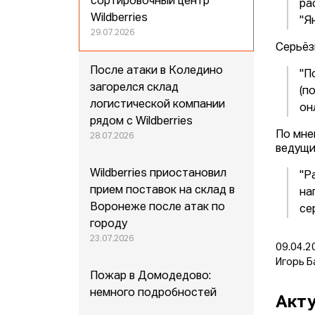
сортировочный центр
ра
Wildberries
"Я
29.07.2026
Серьёз
После атаки в Коледино
"П
загорелся склад
(п
логистической компании
он
рядом с Wildberries
По мне
28.07.2026
ведущи
Wildberries приостановил
"Р
прием поставок на склад в
на
Воронеже после атак по
се
городу
23.07.2026
09.04.2
Игорь Б
Пожар в Домодедово:
немного подробностей
Акту