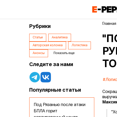
Главная
Рубрики
"П
Статьи
Аналитика
Авторская колонка
Логистика
РУ
Анонсы
Показать еще
ТО
Следите за нами
#Логис
Популярные статьи
Сокращ
выручк
Макси
Под Рязанью после атаки
БПЛА горит
"Х