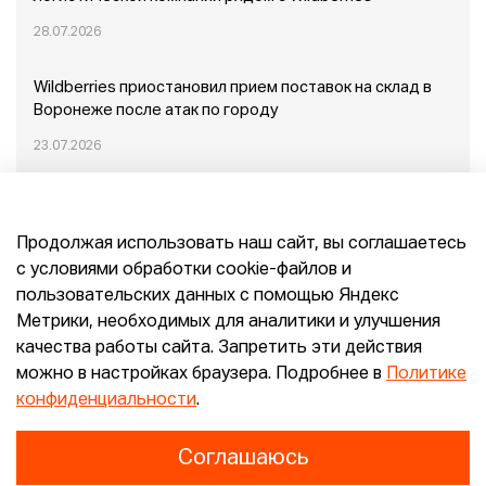
28.07.2026
Wildberries приостановил прием поставок на склад в
Воронеже после атак по городу
23.07.2026
Пожар в Домодедово: немного подробностей
Продолжая использовать наш сайт, вы соглашаетесь
20.07.2026
с условиями обработки cookie-файлов и
пользовательских данных с помощью Яндекс
Конец эпохи маркетплейсов: прогнозы сооснователя
Метрики, необходимых для аналитики и улучшения
Mr.Doors Максима Валецкого
качества работы сайта. Запретить эти действия
можно в настройках браузера. Подробнее в
Политике
26.06.2026
конфиденциальности
.
Соглашаюсь
Конфиденциальность
Согласие