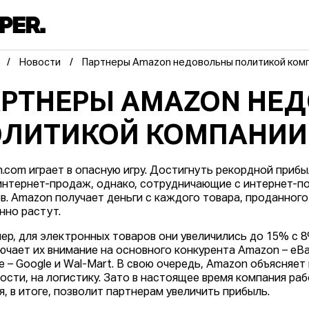
Новости
Партнеры Amazon недовольны политикой ком
РТНЕРЫ AMAZON НЕ
ЛИТИКОЙ КОМПАНИИ
.com играет в опасную игру. Достигнуть рекордной приб
интернет-продаж, однако, сотрудничающие с интернет-п
в. Amazon получает деньги с каждого товара, проданного
нно растут.
ер, для электронных товаров они увеличились до 15% с 8
ючает их внимание на основного конкурента Amazon – eBa
е – Google и Wal-Mart. В свою очередь, Amazon объясняе
ности, на логистику. Зато в настоящее время компания ра
я, в итоге, позволит партнерам увеличить прибыль.