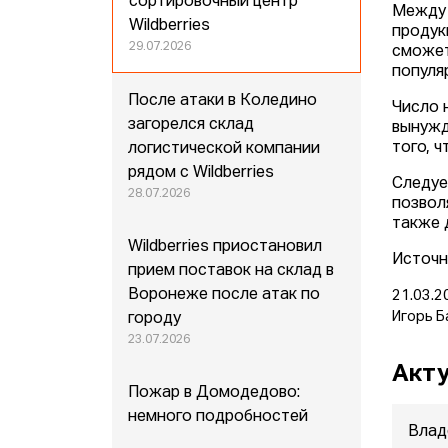
сортировочный центр
Между 
Wildberries
продук
29.07.2026
сможет
популя
После атаки в Коледино
Число 
загорелся склад
вынужд
того, 
логистической компании
рядом с Wildberries
Следуе
28.07.2026
позвол
также 
Wildberries приостановил
Источн
прием поставок на склад в
Воронеже после атак по
21.03.2
Игорь Б
городу
23.07.2026
Акту
Пожар в Домодедово:
немного подробностей
Влад