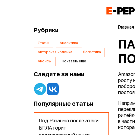
Главная
Рубрики
ПА
Статьи
Аналитика
Авторская колонка
Логистика
ПО
Анонсы
Показать еще
Следите за нами
Amazon
росту 
поборо
постоя
Популярные статьи
Наприм
перекл
ритейл
Под Рязанью после атаки
в част
котора
БПЛА горит