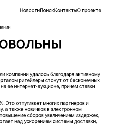
Новости
Поиск
Контакты
О проекте
пании
ДОВОЛЬНЫ
ыли компании удалось благодаря активному
орталом ритейлеры стонут от бесконечных
 на ее интернет-аукционе, причем ставки
%. Это отпугивает многих партнеров и
y, а также новичков в электронном
т повышение сборов увеличением издержек,
ботает над ускорением системы доставки,