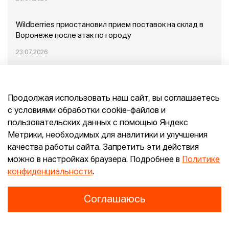
Wildberries приостановил прием поставок на склад в
Воронеже после атак по городу
23.07.2026
Пожар в Домодедово: немного подробностей
Продолжая использовать наш сайт, вы соглашаетесь
20.07.2026
с условиями обработки cookie-файлов и
пользовательских данных с помощью Яндекс
Конец эпохи маркетплейсов: прогнозы сооснователя
Метрики, необходимых для аналитики и улучшения
Mr.Doors Максима Валецкого
качества работы сайта. Запретить эти действия
можно в настройках браузера. Подробнее в
Политике
26.06.2026
конфиденциальности
.
Соглашаюсь
Конфиденциальность
Согласие
E-pepper.ru © 2026