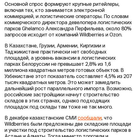
Основной спрос формируют крупные ритейлеры,
включая тех, кто занимается электронной
коммерцией, и логистические операторы. По словам
коммерческого директора девелопера логистических
парков Ghelamco Александра Перфильева, около 80%
запросов исходит от компаний Wildberries и Ozon.
В Казахстане, Грузии, Армении, Киргизии и
Таджикистане практически нет свободных
площадей, а уровень вакансии в логистических
парках Белоруссии не превышает 2,8% из 1,6
миллиона квадратных метров готовых объектов. В
Узбекистане этот показатель составляет 4,5% из 207
тысяч квадратных метров. Это может замедлить
дальнейший рост параллельного импорта. Возможно,
российские застройщики начнут строительство
складов в этих странах, однако подходящих
площадок под склады там тоже не так много.
В декабре казахстанские СМИ
сообщали
, что
Wildberries были предложены две складские площади
и участки под строительство логистических парков в
Астане и Алматы. Тогда министр торговли и