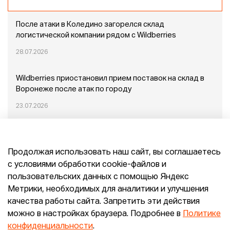
После атаки в Коледино загорелся склад
логистической компании рядом с Wildberries
28.07.2026
Wildberries приостановил прием поставок на склад в
Воронеже после атак по городу
23.07.2026
Пожар в Домодедово: немного подробностей
Продолжая использовать наш сайт, вы соглашаетесь
20.07.2026
с условиями обработки cookie-файлов и
пользовательских данных с помощью Яндекс
Конец эпохи маркетплейсов: прогнозы сооснователя
Метрики, необходимых для аналитики и улучшения
Mr.Doors Максима Валецкого
качества работы сайта. Запретить эти действия
можно в настройках браузера. Подробнее в
Политике
26.06.2026
конфиденциальности
.