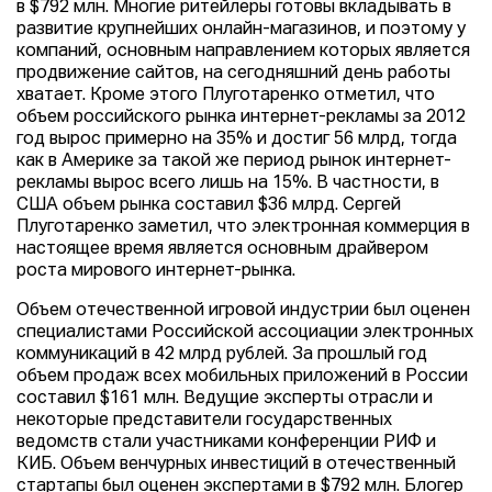
в $792 млн. Многие ритейлеры готовы вкладывать в
развитие крупнейших онлайн-магазинов, и поэтому у
компаний, основным направлением которых является
продвижение сайтов, на сегодняшний день работы
хватает. Кроме этого Плуготаренко отметил, что
объем российского рынка интернет-рекламы за 2012
год вырос примерно на 35% и достиг 56 млрд, тогда
как в Америке за такой же период рынок интернет-
рекламы вырос всего лишь на 15%. В частности, в
США объем рынка составил $36 млрд. Сергей
Плуготаренко заметил, что электронная коммерция в
настоящее время является основным драйвером
роста мирового интернет-рынка.
Объем отечественной игровой индустрии был оценен
специалистами Российской ассоциации электронных
коммуникаций в 42 млрд рублей. За прошлый год
объем продаж всех мобильных приложений в России
составил $161 млн. Ведущие эксперты отрасли и
некоторые представители государственных
ведомств стали участниками конференции РИФ и
КИБ. Объем венчурных инвестиций в отечественный
стартапы был оценен экспертами в $792 млн. Блогер