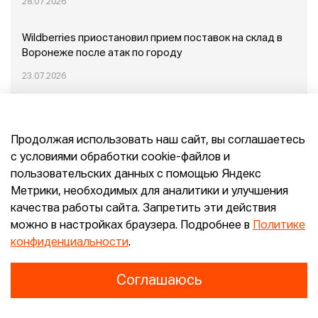
28.07.2026
Wildberries приостановил прием поставок на склад в
Воронеже после атак по городу
23.07.2026
Пожар в Домодедово: немного подробностей
Продолжая использовать наш сайт, вы соглашаетесь
20.07.2026
с условиями обработки cookie-файлов и
пользовательских данных с помощью Яндекс
Конец эпохи маркетплейсов: прогнозы сооснователя
Метрики, необходимых для аналитики и улучшения
Mr.Doors Максима Валецкого
качества работы сайта. Запретить эти действия
можно в настройках браузера. Подробнее в
Политике
26.06.2026
конфиденциальности
.
Соглашаюсь
Конфиденциальность
Согласие
E-pepper.ru © 2026