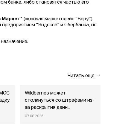
ом банке, либо становятся частью его
с Маркет"
(включая маркетплейс "Беру!")
 предприятием "Яндекса" и Сбербанка, не
 назначение.
Читать еще
FMCG
Wildberries может
"Газпром-
адку
столкнуться со штрафами из-
совместны
за раскрытия данн...
маркетпл..
07.08.2026
07.08.2026