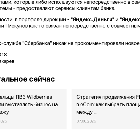
пами, которые либо используются непосредственно в сам
темы - предоставляют сервисы клиентам банка.
ности, в портфеле дирекции -
"Яндекс.Деньги"
и
"Яндек
ли Пискунов как-то связан непосредственно с совместным
с-службе "Сбербанка" никак не прокомментировали новое
018
ахарев
альное сейчас
ельцы ПВЗ Wildberries
Стратегия продвижения 
ли выставлять бизнес на
в eСom: как выбрать площ
ажу
между ...
2026
07.08.2026