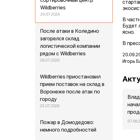
сортировочный центр
старта
Wildberries
экосис
29.07.2026
В част
Будет 
После атаки в Коледино
ясно.
загорелся склад
В прес
логистической компании
рядом с Wildberries
20.09.2
28.07.2026
Игорь Б
Wildberries приостановил
Акту
прием поставок на склад в
Воронеже после атак по
Влад
городу
нача
23.07.2026
прод
07.08.
Пожар в Домодедово:
немного подробностей