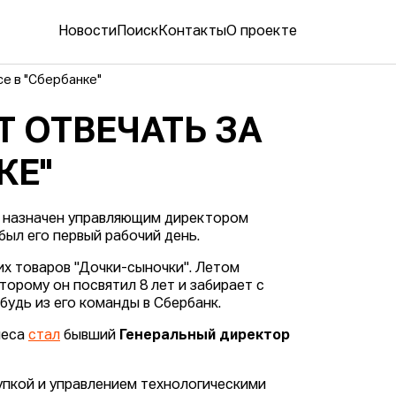
Новости
Поиск
Контакты
О проекте
e в "Сбербанке"
Т ОТВЕЧАТЬ ЗА
КЕ"
назначен управляющим директором
 был его первый рабочий день.
х товаров "Дочки-сыночки". Летом
торому он посвятил 8 лет и забирает с
будь из его команды в Сбербанк.
неса
стал
бывший
Генеральный директор
упкой и управлением технологическими