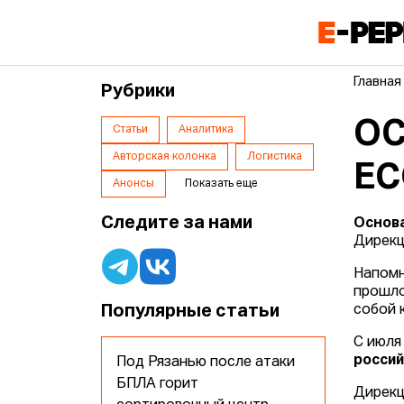
Главная
Рубрики
ОС
Статьи
Аналитика
Авторская колонка
Логистика
EC
Анонсы
Показать еще
Следите за нами
Основа
Дирекц
Напомн
прошло
Популярные статьи
собой 
С июля
россий
Под Рязанью после атаки
БПЛА горит
Дирекц