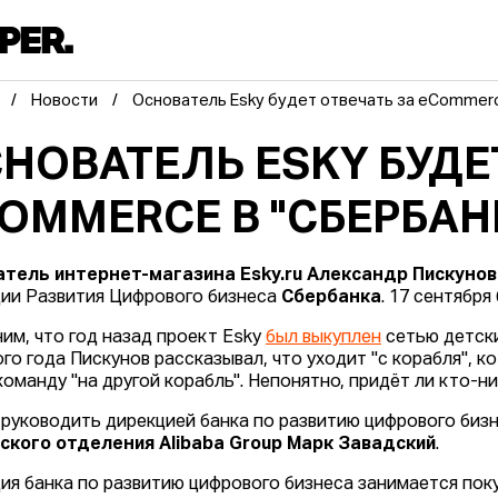
Новости
Основатель Esky будет отвечать за eCommerc
НОВАТЕЛЬ ESKY БУДЕ
OMMERCE В "СБЕРБАН
тель интернет-магазина Esky.ru Александр Пискунов
ии Развития Цифрового бизнеса
Сбербанка
. 17 сентября
им, что год назад проект Esky
был выкуплен
сетью детски
го года Пискунов рассказывал, что уходит "с корабля", ко
команду "на другой корабль". Непонятно, придёт ли кто-ни
 руководить дирекцией банка по развитию цифрового биз
ского отделения Alibaba Group Марк Завадский
.
ия банка по развитию цифрового бизнеса занимается пок