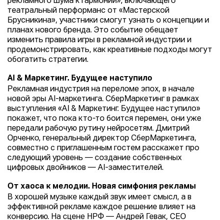
рекламного шума к гармонии», включающего
театральный перформанс от «Мастерской
Брусникина», участники смогут узнать о концепции и
планах нового бренда. Это событие обещает
изменить правила игры в рекламной индустрии и
продемонстрировать, как креативные подходы могут
обогатить стратегии.
AI & Маркетинг. Будущее наступило
Рекламная индустрия на переломе эпох, в начале
новой эры AI-маркетинга. СберМаркетинг в рамках
выступления «AI & Маркетинг. Будущее наступило»
покажет, что пока кто-то боится перемен, они уже
передали рабочую рутину нейросетям. Дмитрий
Орченко, генеральный директор СберМаркетинга,
совместно с приглашенным гостем расскажет про
следующий уровень — создание собственных
цифровых двойников — AI-заместителей.
От хаоса к мелодии. Новая симфония рекламы
В хорошей музыке каждый звук имеет смысл, а в
эффективной рекламе каждое решение влияет на
конверсию. На сцене НРФ — Андрей Гевак, CEO