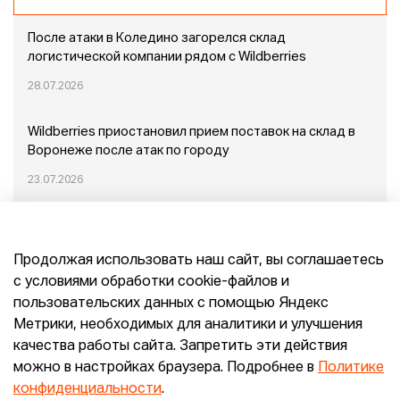
После атаки в Коледино загорелся склад
логистической компании рядом с Wildberries
28.07.2026
Wildberries приостановил прием поставок на склад в
Воронеже после атак по городу
23.07.2026
Пожар в Домодедово: немного подробностей
Продолжая использовать наш сайт, вы соглашаетесь
20.07.2026
с условиями обработки cookie-файлов и
пользовательских данных с помощью Яндекс
Конец эпохи маркетплейсов: прогнозы сооснователя
Метрики, необходимых для аналитики и улучшения
Mr.Doors Максима Валецкого
качества работы сайта. Запретить эти действия
можно в настройках браузера. Подробнее в
Политике
26.06.2026
конфиденциальности
.