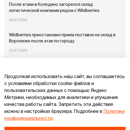
После атаки в Коледино загорелся склад
логистической компании рядом с Wildberries
28.07.2026
Wildberries приостановил прием поставок на склад в
Воронеже после атак по городу
23.07.2026
Пожар в Домодедово: немного подробностей
Продолжая использовать наш сайт, вы соглашаетесь
20.07.2026
с условиями обработки cookie-файлов и
пользовательских данных с помощью Яндекс
Конец эпохи маркетплейсов: прогнозы сооснователя
Метрики, необходимых для аналитики и улучшения
Mr.Doors Максима Валецкого
качества работы сайта. Запретить эти действия
можно в настройках браузера. Подробнее в
Политике
26.06.2026
конфиденциальности
.