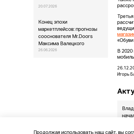
Также 
рассро
20.07.2026
Третья
Конец эпохи
рассчи
ведущи
маркетплейсов: прогнозы
магази
сооснователя Mr.Doors
«Обуви
Максима Валецкого
26.06.2026
В 2020
мобиль
26.12.2
Игорь Б
Акту
Влад
нача
прод
07.08.
Продолжая использовать наш сайт, вы сог