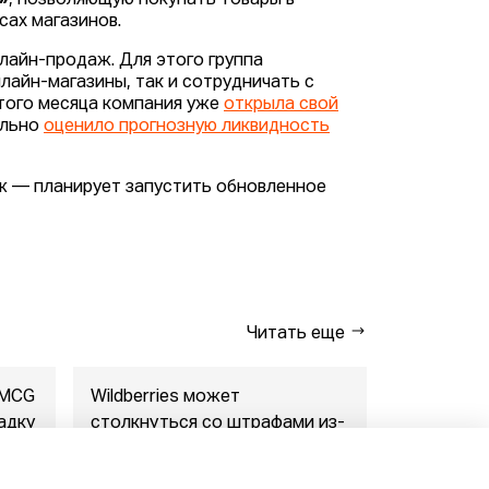
»
, позволяющую покупать товары в
сах магазинов.
лайн-продаж. Для этого группа
айн-магазины, так и сотрудничать с
этого месяца компания уже
открыла свой
ельно
оценило прогнозную ликвидность
аж — планирует запустить обновленное
Читать еще
FMCG
Wildberries может
"Газпром-
адку
столкнуться со штрафами из-
совместны
за раскрытия данн...
маркетпл..
07.08.2026
07.08.2026