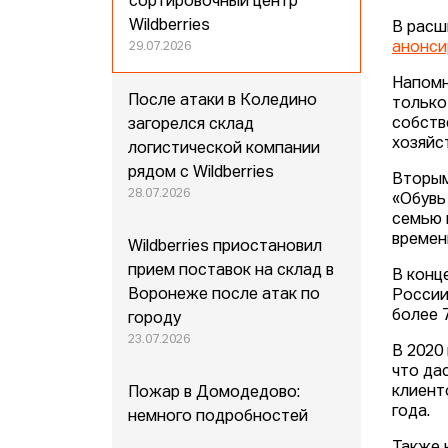
сортировочный центр
Wildberries
В расш
анонси
29.07.2026
Напомн
После атаки в Коледино
только
собств
загорелся склад
хозяйс
логистической компании
рядом с Wildberries
Вторым
28.07.2026
«Обувь
семью 
времен
Wildberries приостановил
прием поставок на склад в
В конц
Воронеже после атак по
России
более 
городу
23.07.2026
В 2020
что да
клиент
Пожар в Домодедово:
года.
немного подробностей