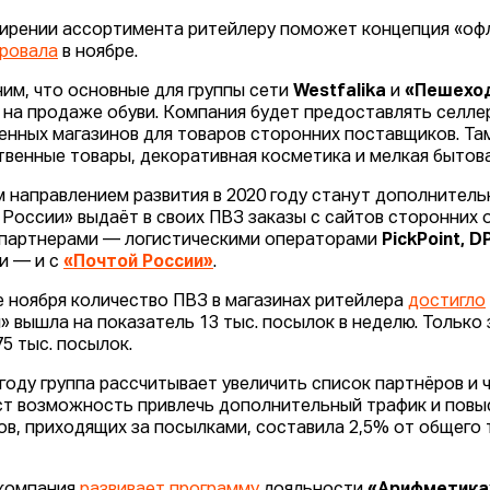
ирении ассортимента ритейлеру поможет концепция «оф
ровала
в ноябре.
им, что основные для группы сети
Westfalika
и
«Пешехо
 на продаже обуви. Компания будет предоставлять селл
енных магазинов для товаров сторонних поставщиков. Та
твенные товары, декоративная косметика и мелкая бытова
 направлением развития в 2020 году станут дополнительн
 России» выдаёт в своих ПВЗ заказы с сайтов сторонних 
партнерами — логистическими операторами
PickPoint, 
и — и с
«Почтой России»
.
е ноября количество ПВЗ в магазинах ритейлера
достигло
» вышла на показатель 13 тыс. посылок в неделю. Только 
75 тыс. посылок.
 году группа рассчитывает увеличить список партнёров и 
ст возможность привлечь дополнительный трафик и повы
ов, приходящих за посылками, составила 2,5% от общего 