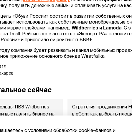
компания
развивает программу
лояльности
«Арифметика
чку, получать денежные займы и оплачивать услуги на кас
 цель «Обуви России» состоит в развитии собственных он
тывает использовать как собственные монобрендовые онл
ми маркетплейсами, например,
Wildberries и Lamoda
. С 
н
на Tmall. Рейтинговое агентство «Эксперт РА» положит
 России» и присвоило ей рейтинг ruBBB+.
 году компания будет развивать и канал мобильных прод
ное приложение основного бренда Westfalika.
019
ахарев
альное сейчас
ельцы ПВЗ Wildberries
Стратегия продвижения 
ли выставлять бизнес на
в eСom: как выбрать площ
ажу
между ...
2026
07.08.2026
лашаетесь с условиями обработки cookie-файлов и