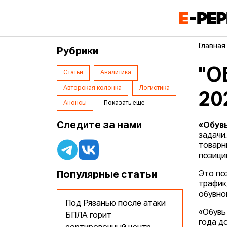
Главная
Рубрики
"О
Статьи
Аналитика
Авторская колонка
Логистика
20
Анонсы
Показать еще
Следите за нами
«Обувь
задачи
товарн
позици
Популярные статьи
Это по
трафик
обувно
Под Рязанью после атаки
«Обувь
БПЛА горит
года д