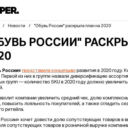
Новости
"Обувь России" раскрыла план на 2020
БУВЬ РОССИИ" РАСКР
20
 России»
представила концепцию
развития в 2020 году.
. Первой из них в группе назвали диверсификацию ассорт
ых групп — количество SKU в 2020 году должно увеличить
й.
зволит компании увеличить средний чек, долю комплексн
, повысить лояльность покупателей, а также сгладить се
го ритейла.
 России» хочет довести долю сопутствующих товаров в вы
оля сопутствующих товаров в розничной выручке компани